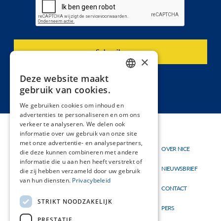
×
Deze website maakt
DUTCH
gebruik van cookies.
FRENCH
We gebruiken cookies om inhoud en
advertenties te personaliseren en om ons
verkeer te analyseren. We delen ook
informatie over uw gebruik van onze site
met onze advertentie- en analysepartners,
Thema's
OVER NICE
Hoofdnavigatie
Topmenu
die deze kunnen combineren met andere
Materialen
informatie die u aan hen heeft verstrekt of
NIEUWSBRIEF
die zij hebben verzameld door uw gebruik
Nieuw
van hun diensten.
Privacybeleid
CONTACT
STRIKT NOODZAKELIJK
PERS
PRESTATIE