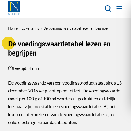
Overslaan
en
naar
de
Home
Etikettering
De voedingswaardetabel lezen en begrijpen
inhoud
Kruimelpad
gaan
De voedingswaardetabel lezen en
begrijpen
Leestijd: 4 min
De voedingswaarde van een voedingsproduct staat sinds 13
december 2016 verplicht op het etiket. De voedingswaarde
moet per 100 g of 100 ml worden uitgedrukt en duidelijk
leesbaar zijn, meestal in een voedingswaardetabel. Bij het
lezen en interpreteren van de voedingswaardetabel zijn er
enkele belangrijke aandachtspunten.