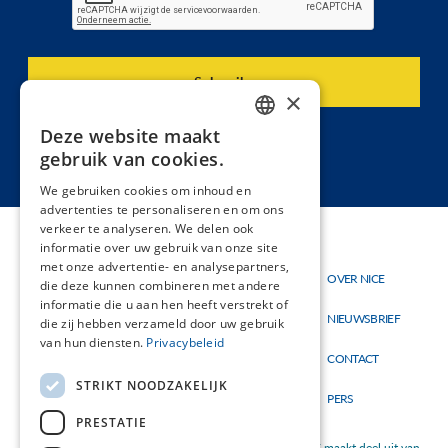
×
Deze website maakt
DUTCH
gebruik van cookies.
FRENCH
We gebruiken cookies om inhoud en
advertenties te personaliseren en om ons
verkeer te analyseren. We delen ook
informatie over uw gebruik van onze site
met onze advertentie- en analysepartners,
Thema's
OVER NICE
Hoofdnavigatie
Topmenu
die deze kunnen combineren met andere
Materialen
informatie die u aan hen heeft verstrekt of
NIEUWSBRIEF
die zij hebben verzameld door uw gebruik
Nieuw
van hun diensten.
Privacybeleid
CONTACT
STRIKT NOODZAKELIJK
PERS
PRESTATIE
NICE maakt deel uit van