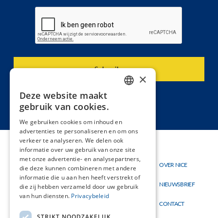
×
Deze website maakt
DUTCH
gebruik van cookies.
FRENCH
We gebruiken cookies om inhoud en
advertenties te personaliseren en om ons
verkeer te analyseren. We delen ook
informatie over uw gebruik van onze site
met onze advertentie- en analysepartners,
Thema's
OVER NICE
Hoofdnavigatie
Topmenu
die deze kunnen combineren met andere
Materialen
informatie die u aan hen heeft verstrekt of
NIEUWSBRIEF
die zij hebben verzameld door uw gebruik
Nieuw
van hun diensten.
Privacybeleid
CONTACT
STRIKT NOODZAKELIJK