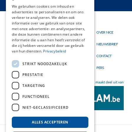
FRENCH
We gebruiken cookies om inhoud en
advertenties te personaliseren en om ons
verkeer te analyseren. We delen ook
informatie over uw gebruik van onze site
met onze advertentie- en analysepartners,
Thema's
OVER NICE
Hoofdnavigatie
Topmenu
die deze kunnen combineren met andere
Materialen
informatie die u aan hen heeft verstrekt of
NIEUWSBRIEF
die zij hebben verzameld door uw gebruik
Nieuw
van hun diensten.
Privacybeleid
CONTACT
STRIKT NOODZAKELIJK
PERS
PRESTATIE
NICE maakt deel uit van
TARGETING
FUNCTIONEEL
NIET-GECLASSIFICEERD
ALLES ACCEPTEREN