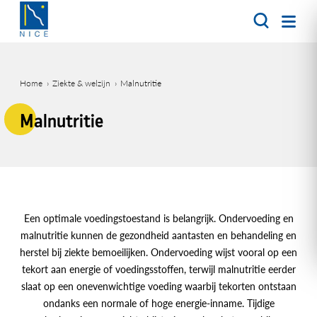
Overslaan
en
naar
de
inhoud
Home
Ziekte & welzijn
Malnutritie
gaan
Kruimelpad
Malnutritie
Een optimale voedingstoestand is belangrijk. Ondervoeding en
malnutritie kunnen de gezondheid aantasten en behandeling en
herstel bij ziekte bemoeilijken. Ondervoeding wijst vooral op een
tekort aan energie of voedingsstoffen, terwijl malnutritie eerder
slaat op een onevenwichtige voeding waarbij tekorten ontstaan
ondanks een normale of hoge energie-inname. Tijdige