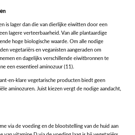
ren
 is lager dan die van dierlijke eiwitten door een
en lagere verteerbaarheid. Van alle plantaardige
oende hoge biologische waarde. Om alle nodige
rden vegetariërs en veganisten aangeraden om
 nemen en dagelijks verschillende eiwitbronnen te
ine een essentieel aminozuur (11).
nt-en-klare vegetarische producten biedt geen
ële aminozuren. Juist kiezen vergt de nodige aandacht,
ame via de voeding en de blootstelling van de huid aan
me van vitamine D via de voeding laag is bij vegetariërs