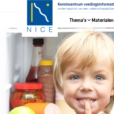
Overslaan
Kenniscentrum voedingsinformat
en
onder toezicht van een wetenschappelijke
naar
Thema's
Materialen
de
inhoud
Hoofdnavigati
gaan