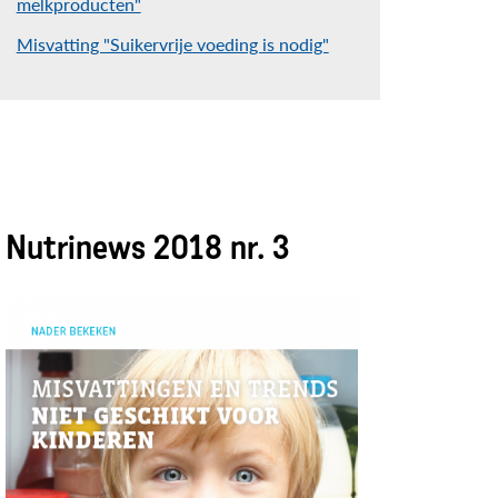
melkproducten"
Misvatting "Suikervrije voeding is nodig"
Nutrinews 2018 nr. 3