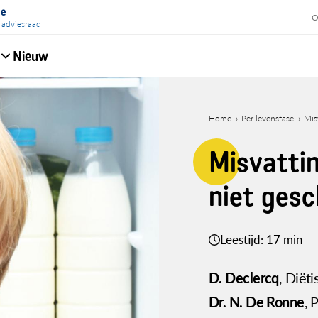
ie
O
 adviesraad
Nieuw
e
Home
Per levensfase
Mis
Kruimelpad
Misvattin
niet gesc
Leestijd: 17 min
D. Declercq
, Diët
Dr. N. De Ronne
, 