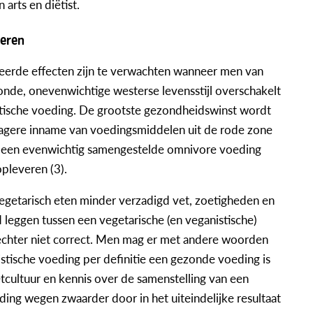
arts en diëtist.
deren
eerde effecten zijn te verwachten wanneer men van
onde, onevenwichtige westerse levensstijl overschakelt
stische voeding. De grootste gezondheidswinst wordt
 lagere inname van voedingsmiddelen uit de rode zone
r een evenwichtig samengestelde omnivore voeding
pleveren (3).
egetarisch eten minder verzadigd vet, zoetigheden en
leggen tussen een vegetarische (en veganistische)
 echter niet correct. Men mag er met andere woorden
istische voeding per definitie een gezonde voeding is
tcultuur en kennis over de samenstelling van een
ding wegen zwaarder door in het uiteindelijke resultaat