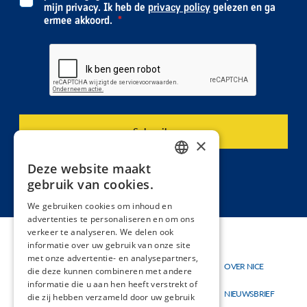
mijn privacy. Ik heb de
privacy policy
gelezen en ga
ermee akkoord.
×
Deze website maakt
DUTCH
gebruik van cookies.
FRENCH
We gebruiken cookies om inhoud en
advertenties te personaliseren en om ons
verkeer te analyseren. We delen ook
informatie over uw gebruik van onze site
met onze advertentie- en analysepartners,
Thema's
OVER NICE
Hoofdnavigatie
Topmenu
die deze kunnen combineren met andere
Materialen
informatie die u aan hen heeft verstrekt of
NIEUWSBRIEF
die zij hebben verzameld door uw gebruik
Nieuw