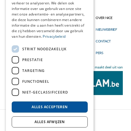
verkeer te analyseren. We delen ook
informatie over uw gebruik van onze site
met onze advertentie- en analysepartners,
Thema's
OVER NICE
Hoofdnavigatie
Topmenu
die deze kunnen combineren met andere
Materialen
informatie die u aan hen heeft verstrekt of
NIEUWSBRIEF
die zij hebben verzameld door uw gebruik
Nieuw
van hun diensten.
Privacybeleid
CONTACT
STRIKT NOODZAKELIJK
PERS
PRESTATIE
NICE maakt deel uit van
TARGETING
FUNCTIONEEL
NIET-GECLASSIFICEERD
ALLES ACCEPTEREN
ALLES AFWIJZEN