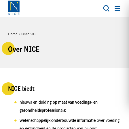
Overslaan
en
naar
de
inhoud
Home
Over NICE
gaan
Kruimelpad
Over NICE
NICE biedt
nieuws en duiding
op maat van voedings- en
gezondheidsprofessionals
;
wetenschappelijk onderbouwde informatie
over voeding
en gezondheid en de producten van bij ons;