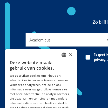
Zo blij
×
Ik geef 
privacy.
Deze website maakt
DUTCH
gebruik van cookies.
FRENCH
We gebruiken cookies om inhoud en
advertenties te personaliseren en om ons
verkeer te analyseren. We delen ook
informatie over uw gebruik van onze site
met onze advertentie- en analysepartners,
die deze kunnen combineren met andere
informatie die u aan hen heeft verstrekt of
die zij hebben verzameld door uw gebruik