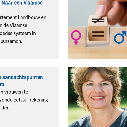
– Naar een Vlaamse
partement Landbouw en
van de Vlaamse
voedselsysteem in
rduurzamen.
ke aandachtspunten
rs
en vrouwen te
zonde eetstijl, rekening
nder.