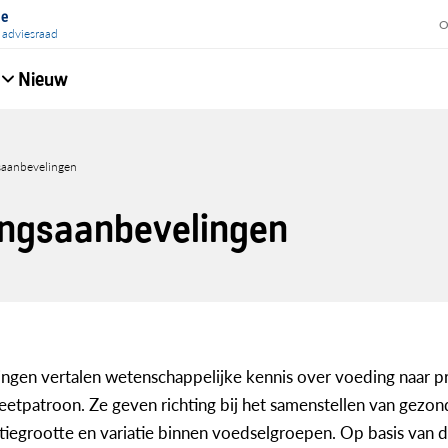
ie
O
 adviesraad
Nieuw
e
aanbevelingen
lpad
ngsaanbevelingen
gen vertalen wetenschappelijke kennis over voeding naar pra
etpatroon. Ze geven richting bij het samenstellen van gezon
tiegrootte en variatie binnen voedselgroepen. Op basis van 