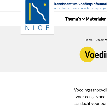
Overslaan
Kenniscentrum voedingsinformat
en
onder toezicht van een wetenschappelijke
naar
Thema's
Materialen
de
inhoud
Hoofdnavigati
gaan
Home
Voedings
Kruime
Voedi
Voedingsaanbevelin
voor een gezond e
aandacht voor por