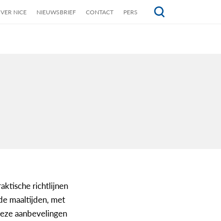
VER NICE
NIEUWSBRIEF
CONTACT
PERS
Topmenu
ktische richtlijnen
de maaltijden, met
deze aanbevelingen