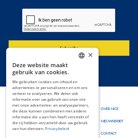
×
Deze website maakt
DUTCH
gebruik van cookies.
FRENCH
We gebruiken cookies om inhoud en
advertenties te personaliseren en om ons
verkeer te analyseren. We delen ook
informatie over uw gebruik van onze site
Thema's
met onze advertentie- en analysepartners,
OVER NICE
Hoofdnavigatie
Topmenu
die deze kunnen combineren met andere
Materialen
informatie die u aan hen heeft verstrekt of
NIEUWSBRIEF
die zij hebben verzameld door uw gebruik
Nieuw
van hun diensten.
Privacybeleid
CONTACT