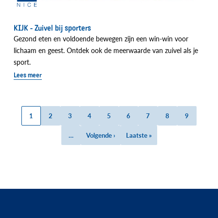
KIJK - Zuivel bij sporters
Gezond eten en voldoende bewegen zijn een win-win voor
lichaam en geest. Ontdek ook de meerwaarde van zuivel als je
sport.
Lees meer
Huidige
1
Page
2
Page
3
Page
4
Page
5
Page
6
Page
7
Page
8
Page
9
Paginatie
pagina
…
Volgende
Volgende ›
Laatste
Laatste »
pagina
pagina