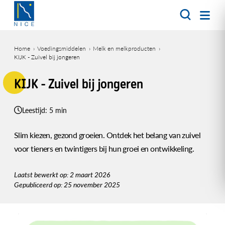
Overslaan
en
naar
de
Home
Voedingsmiddelen
Melk en melkproducten
inhoud
KIJK - Zuivel bij jongeren
Kruimelpad
gaan
KIJK - Zuivel bij jongeren
Leestijd: 5 min
Slim kiezen, gezond groeien. Ontdek het belang van zuivel
voor tieners en twintigers bij hun groei en ontwikkeling.
Laatst bewerkt op: 2 maart 2026
Gepubliceerd op: 25 november 2025