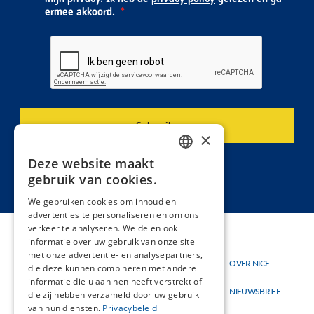
ermee akkoord.
×
Deze website maakt
DUTCH
gebruik van cookies.
FRENCH
We gebruiken cookies om inhoud en
advertenties te personaliseren en om ons
verkeer te analyseren. We delen ook
informatie over uw gebruik van onze site
met onze advertentie- en analysepartners,
Thema's
OVER NICE
Hoofdnavigatie
Topmenu
die deze kunnen combineren met andere
Materialen
informatie die u aan hen heeft verstrekt of
NIEUWSBRIEF
die zij hebben verzameld door uw gebruik
Nieuw
van hun diensten.
Privacybeleid