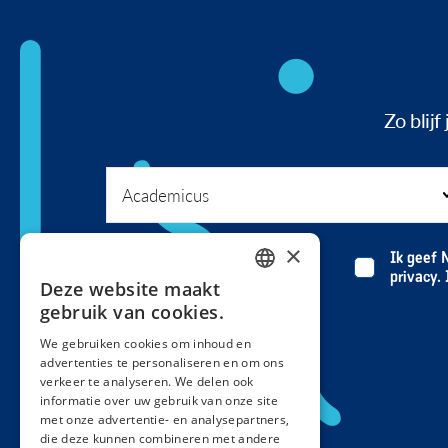
Zo blij
×
Ik geef 
privacy.
Deze website maakt
DUTCH
gebruik van cookies.
FRENCH
We gebruiken cookies om inhoud en
advertenties te personaliseren en om ons
verkeer te analyseren. We delen ook
informatie over uw gebruik van onze site
met onze advertentie- en analysepartners,
die deze kunnen combineren met andere