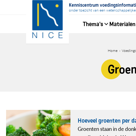
Overslaan
Kenniscentrum voedingsinformat
en
onder toezicht van een wetenschappelijke
naar
Thema's
Materialen
de
inhoud
Hoofdnavigati
gaan
Home
Voeding
Kruime
Groe
Hoeveel groenten per 
Groenten staan in de don