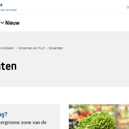
ie
O
 adviesraad
Nieuw
e
smiddelen
Groenten en fruit
Groenten
lpad
nten
dag?
kergroene zone van de