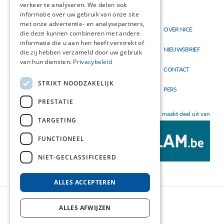
verkeer te analyseren. We delen ook
informatie over uw gebruik van onze site
Thema's
met onze advertentie- en analysepartners,
OVER NICE
Hoofdnavigatie
Topmenu
die deze kunnen combineren met andere
Materialen
informatie die u aan hen heeft verstrekt of
NIEUWSBRIEF
die zij hebben verzameld door uw gebruik
Nieuw
van hun diensten.
Privacybeleid
CONTACT
STRIKT NOODZAKELIJK
PERS
PRESTATIE
NICE maakt deel uit van
TARGETING
FUNCTIONEEL
NIET-GECLASSIFICEERD
ALLES ACCEPTEREN
ALLES AFWIJZEN