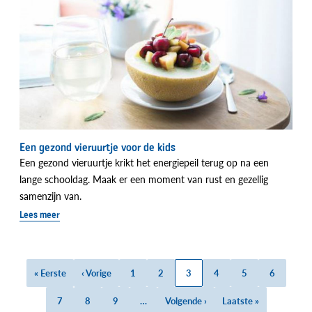
Een gezond vieruurtje voor de kids
Een gezond vieruurtje krikt het energiepeil terug op na een
lange schooldag. Maak er een moment van rust en gezellig
samenzijn van.
Lees meer
Eerste
« Eerste
Vorige
‹ Vorige
Page
1
Page
2
Huidige
3
Page
4
Page
5
Page
6
Paginatie
pagina
pagina
pagina
Page
7
Page
8
Page
9
…
Volgende
Volgende ›
Laatste
Laatste »