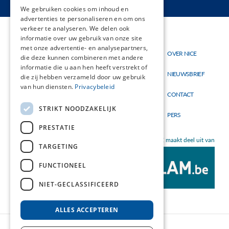
FRENCH
We gebruiken cookies om inhoud en
advertenties te personaliseren en om ons
verkeer te analyseren. We delen ook
informatie over uw gebruik van onze site
met onze advertentie- en analysepartners,
Thema's
OVER NICE
Hoofdnavigatie
Topmenu
die deze kunnen combineren met andere
Materialen
informatie die u aan hen heeft verstrekt of
NIEUWSBRIEF
die zij hebben verzameld door uw gebruik
Nieuw
van hun diensten.
Privacybeleid
CONTACT
STRIKT NOODZAKELIJK
PERS
PRESTATIE
NICE maakt deel uit van
TARGETING
FUNCTIONEEL
NIET-GECLASSIFICEERD
ALLES ACCEPTEREN