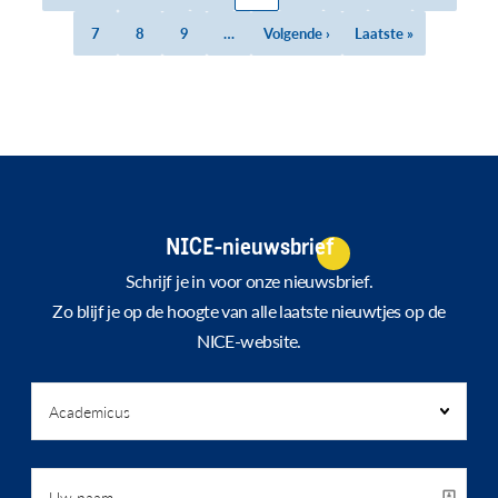
Paginatie
pagina
pagina
pagina
Page
7
Page
8
Page
9
…
Volgende
Volgende ›
Laatste
Laatste »
pagina
pagina
NICE-nieuwsbrief
Schrijf je in voor onze nieuwsbrief.
Zo blijf je op de hoogte van alle laatste nieuwtjes op de
NICE-website.