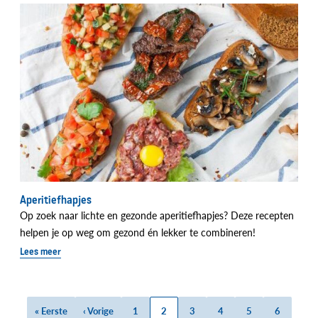
Aperitiefhapjes
Op zoek naar lichte en gezonde aperitiefhapjes? Deze recepten
helpen je op weg om gezond én lekker te combineren!
Lees meer
Eerste
« Eerste
Vorige
‹ Vorige
Page
1
Huidige
2
Page
3
Page
4
Page
5
Page
6