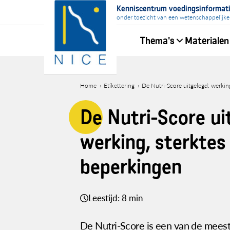
Overslaan
Kenniscentrum voedingsinformat
en
onder toezicht van een wetenschappelijke
naar
Thema's
Materialen
de
inhoud
Hoofdnavigati
gaan
Home
Etikettering
De Nutri-Score uitgelegd: werkin
Kruimelpad
De Nutri-Score ui
werking, sterktes
beperkingen
Leestijd: 8 min
De Nutri-Score is een van de meest