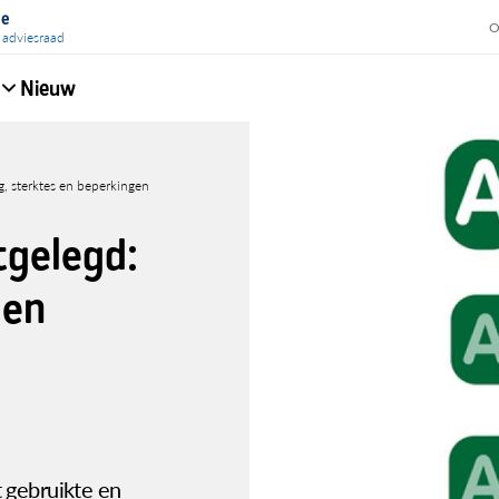
ie
O
 adviesraad
Nieuw
e
g, sterktes en beperkingen
tgelegd:
 en
 gebruikte en