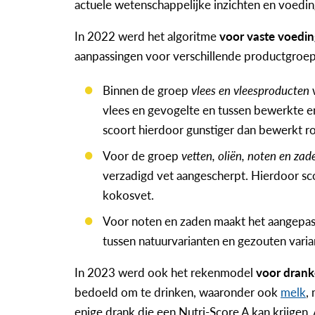
actuele wetenschappelijke inzichten en voeding
In 2022 werd het algoritme
voor vaste voedi
aanpassingen voor verschillende productgroe
Binnen de groep
vlees en vleesproducten
w
vlees en gevogelte en tussen bewerkte
scoort hierdoor gunstiger dan bewerkt r
Voor de groep
vetten, oliën, noten en zad
verzadigd vet aangescherpt. Hierdoor sco
kokosvet.
Voor noten en zaden maakt het aangepas
tussen natuurvarianten en gezouten varia
In 2023 werd ook het rekenmodel
voor dran
bedoeld om te drinken, waaronder ook
melk
,
enige drank die een Nutri-Score A kan krijgen.