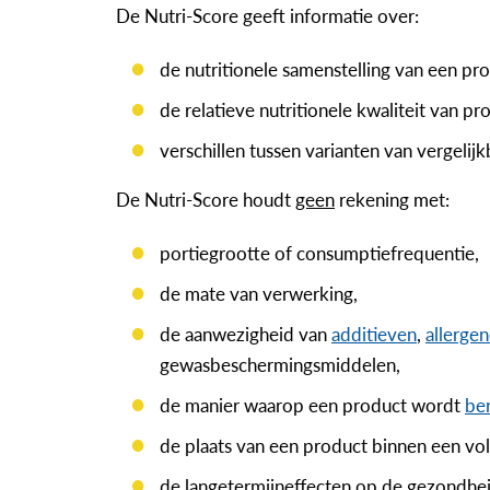
De Nutri-Score geeft informatie over:
de nutritionele samenstelling van een pr
de relatieve nutritionele kwaliteit van 
verschillen tussen varianten van vergelij
De Nutri-Score houdt
geen
rekening met:
portiegrootte of consumptiefrequentie,
de mate van verwerking,
de aanwezigheid van
additieven
,
allerge
gewasbeschermingsmiddelen,
de manier waarop een product wordt
be
de plaats van een product binnen een vo
de langetermijneffecten op de gezondhei