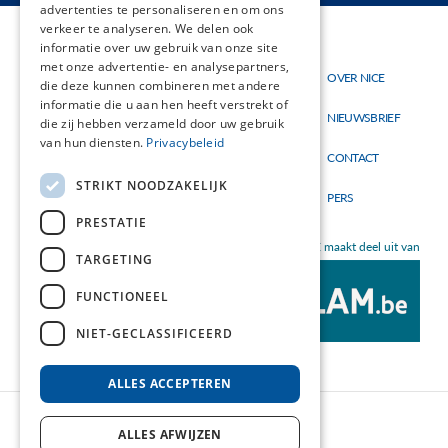
advertenties te personaliseren en om ons
verkeer te analyseren. We delen ook
informatie over uw gebruik van onze site
Thema's
met onze advertentie- en analysepartners,
OVER NICE
Hoofdnavigatie
Topmenu
die deze kunnen combineren met andere
Materialen
informatie die u aan hen heeft verstrekt of
NIEUWSBRIEF
die zij hebben verzameld door uw gebruik
Nieuw
van hun diensten.
Privacybeleid
CONTACT
STRIKT NOODZAKELIJK
PERS
PRESTATIE
NICE maakt deel uit van
TARGETING
FUNCTIONEEL
NIET-GECLASSIFICEERD
ALLES ACCEPTEREN
ALLES AFWIJZEN