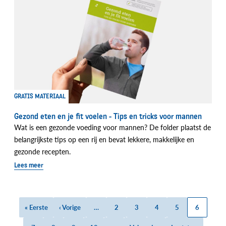
GRATIS MATERIAAL
Gezond eten en je fit voelen - Tips en tricks voor mannen
Wat is een gezonde voeding voor mannen? De folder plaatst de
belangrijkste tips op een rij en bevat lekkere, makkelijke en
gezonde recepten.
Lees meer
Eerste
« Eerste
Vorige
‹ Vorige
…
Page
2
Page
3
Page
4
Page
5
Huidige
6
Paginatie
pagina
pagina
pagina