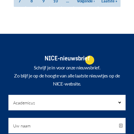
Page
7
Page
8
Page
9
Page
10
…
Volgende
Volgende ›
Laatste
Laatste »
pagina
pagina
NICE-nieuwsbrief
Schrijf je in voor onze nieuwsbrief.
Zo blijf je op de hoogte van alle laatste nieuwtjes op de
NICE-website.