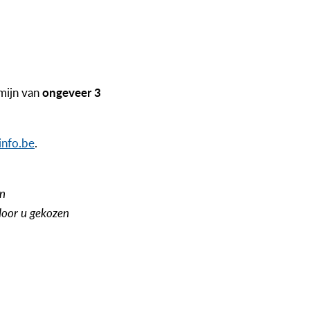
mijn van
ongeveer 3
info.be
.
en
door u gekozen