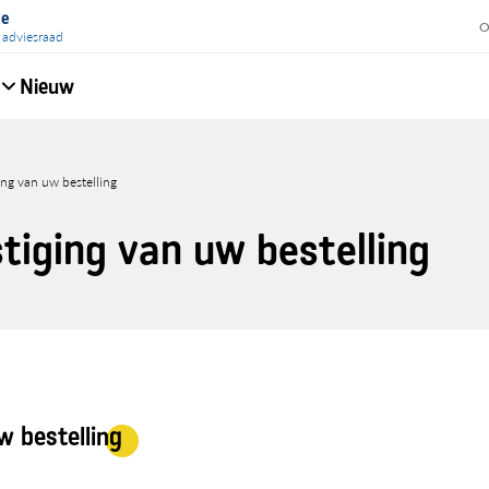
ie
O
 adviesraad
Nieuw
e
ing van uw bestelling
lpad
tiging van uw bestelling
w bestelling