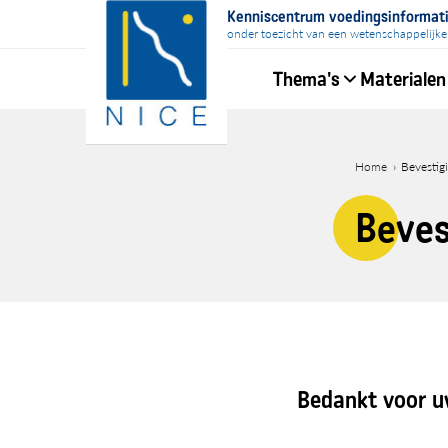
Overslaan
Kenniscentrum voedingsinformat
en
onder toezicht van een wetenschappelijke
naar
Thema's
Materialen
de
inhoud
Hoofdnavigati
gaan
Home
Bevestig
Kruime
Beves
Bedankt voor u