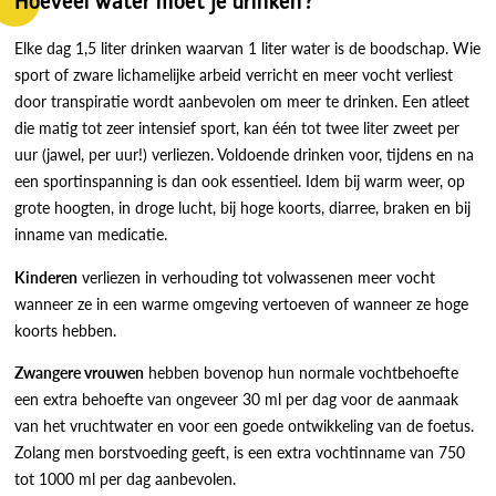
Hoeveel water moet je drinken?
Elke dag 1,5 liter drinken waarvan 1 liter water is de boodschap. Wie
sport of zware lichamelijke arbeid verricht en meer vocht verliest
door transpiratie wordt aanbevolen om meer te drinken. Een atleet
die matig tot zeer intensief sport, kan één tot twee liter zweet per
uur (jawel, per uur!) verliezen. Voldoende drinken voor, tijdens en na
een sportinspanning is dan ook essentieel. Idem bij warm weer, op
grote hoogten, in droge lucht, bij hoge koorts, diarree, braken en bij
inname van medicatie.
Kinderen
verliezen in verhouding tot volwassenen meer vocht
wanneer ze in een warme omgeving vertoeven of wanneer ze hoge
koorts hebben.
Zwangere vrouwen
hebben bovenop hun normale vochtbehoefte
een extra behoefte van ongeveer 30 ml per dag voor de aanmaak
van het vruchtwater en voor een goede ontwikkeling van de foetus.
Zolang men borstvoeding geeft, is een extra vochtinname van 750
tot 1000 ml per dag aanbevolen.