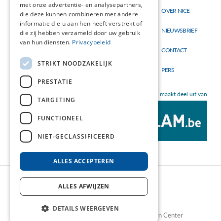
met onze advertentie- en analysepartners,
Thema's
OVER NICE
Hoofdnavigatie
Topmenu
die deze kunnen combineren met andere
Materialen
informatie die u aan hen heeft verstrekt of
NIEUWSBRIEF
die zij hebben verzameld door uw gebruik
Nieuw
van hun diensten.
Privacybeleid
CONTACT
STRIKT NOODZAKELIJK
PERS
PRESTATIE
NICE maakt deel uit van
TARGETING
FUNCTIONEEL
NIET-GECLASSIFICEERD
ALLES ACCEPTEREN
ALLES AFWIJZEN
DETAILS WEERGEVEN
©2026 NICE - Nutrition Information Center