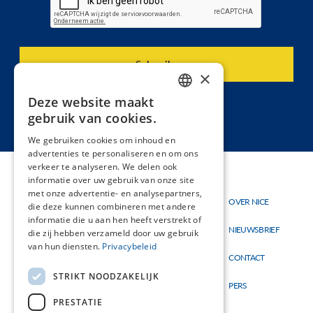
×
Deze website maakt
DUTCH
gebruik van cookies.
FRENCH
We gebruiken cookies om inhoud en
advertenties te personaliseren en om ons
verkeer te analyseren. We delen ook
informatie over uw gebruik van onze site
met onze advertentie- en analysepartners,
Thema's
OVER NICE
Hoofdnavigatie
Topmenu
die deze kunnen combineren met andere
Materialen
informatie die u aan hen heeft verstrekt of
NIEUWSBRIEF
die zij hebben verzameld door uw gebruik
Nieuw
van hun diensten.
Privacybeleid
CONTACT
STRIKT NOODZAKELIJK
PERS
PRESTATIE