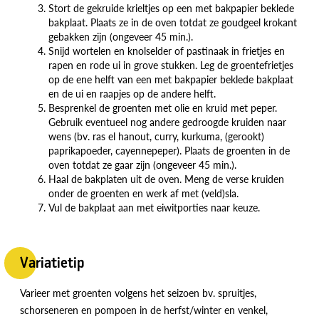
Stort de gekruide krieltjes op een met bakpapier beklede
bakplaat. Plaats ze in de oven totdat ze goudgeel krokant
gebakken zijn (ongeveer 45 min.).
Snijd wortelen en knolselder of pastinaak in frietjes en
rapen en rode ui in grove stukken. Leg de groentefrietjes
op de ene helft van een met bakpapier beklede bakplaat
en de ui en raapjes op de andere helft.
Besprenkel de groenten met olie en kruid met peper.
Gebruik eventueel nog andere gedroogde kruiden naar
wens (bv. ras el hanout, curry, kurkuma, (gerookt)
paprikapoeder, cayennepeper). Plaats de groenten in de
oven totdat ze gaar zijn (ongeveer 45 min.).
Haal de bakplaten uit de oven. Meng de verse kruiden
onder de groenten en werk af met (veld)sla.
Vul de bakplaat aan met eiwitporties naar keuze.
Variatietip
Varieer met groenten volgens het seizoen bv. spruitjes,
schorseneren en pompoen in de herfst/winter en venkel,