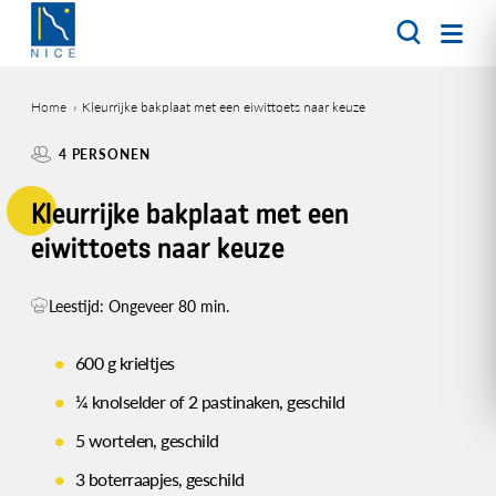
Overslaan
en
naar
de
Home
Kleurrijke bakplaat met een eiwittoets naar keuze
inhoud
Kruimelpad
gaan
4 PERSONEN
Kleurrijke bakplaat met een
eiwittoets naar keuze
Leestijd: Ongeveer 80 min.
600 g krieltjes
¼ knolselder of 2 pastinaken, geschild
5 wortelen, geschild
3 boterraapjes, geschild