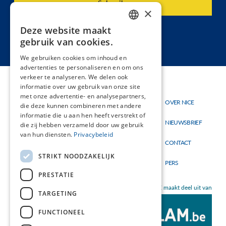
×
Deze website maakt
DUTCH
gebruik van cookies.
FRENCH
We gebruiken cookies om inhoud en
advertenties te personaliseren en om ons
verkeer te analyseren. We delen ook
informatie over uw gebruik van onze site
met onze advertentie- en analysepartners,
Thema's
OVER NICE
Hoofdnavigatie
Topmenu
die deze kunnen combineren met andere
Materialen
informatie die u aan hen heeft verstrekt of
NIEUWSBRIEF
die zij hebben verzameld door uw gebruik
Nieuw
van hun diensten.
Privacybeleid
CONTACT
STRIKT NOODZAKELIJK
PERS
PRESTATIE
NICE maakt deel uit van
TARGETING
FUNCTIONEEL