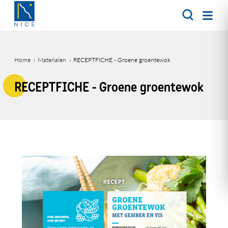
Overslaan
en
naar
de
inhoud
Home
Materialen
RECEPTFICHE - Groene groentewok
gaan
Kruimelpad
RECEPTFICHE - Groene groentewok