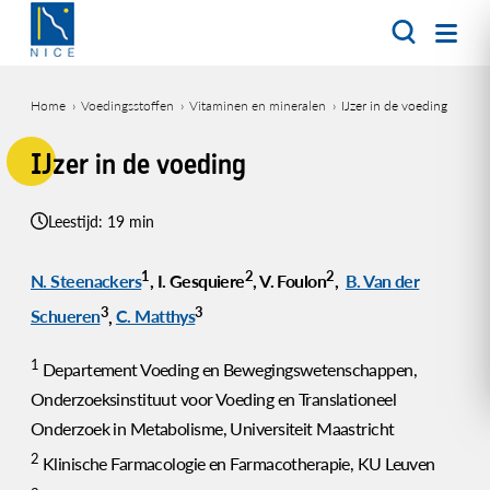
Overslaan
en
naar
de
Home
Voedingsstoffen
Vitaminen en mineralen
IJzer in de voeding
inhoud
Kruimelpad
gaan
IJzer in de voeding
Leestijd: 19 min
1
2
2
N. Steenackers
, I. Gesquiere
, V. Foulon
,
B. Van der
3
3
Schueren
,
C. Matthys
1
Departement Voeding en Bewegingswetenschappen,
Onderzoeksinstituut voor Voeding en Translationeel
Onderzoek in Metabolisme, Universiteit Maastricht
2
Klinische Farmacologie en Farmacotherapie, KU Leuven