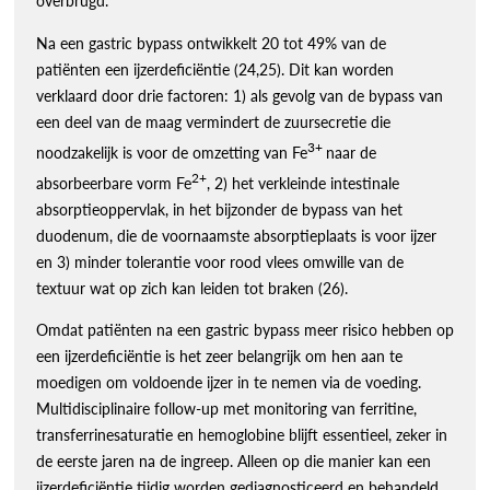
overbrugd.
Na een gastric bypass ontwikkelt 20 tot 49% van de
patiënten een ijzerdeficiëntie (24,25). Dit kan worden
verklaard door drie factoren: 1) als gevolg van de bypass van
een deel van de maag vermindert de zuursecretie die
3+
noodzakelijk is voor de omzetting van Fe
naar de
2+
absorbeerbare vorm Fe
, 2) het verkleinde intestinale
absorptieoppervlak, in het bijzonder de bypass van het
duodenum, die de voornaamste absorptieplaats is voor ijzer
en 3) minder tolerantie voor rood vlees omwille van de
textuur wat op zich kan leiden tot braken (26).
Omdat patiënten na een gastric bypass meer risico hebben op
een ijzerdeficiëntie is het zeer belangrijk om hen aan te
moedigen om voldoende ijzer in te nemen via de voeding.
Multidisciplinaire follow-up met monitoring van ferritine,
transferrinesaturatie en hemoglobine blijft essentieel, zeker in
de eerste jaren na de ingreep. Alleen op die manier kan een
ijzerdeficiëntie tijdig worden gediagnosticeerd en behandeld