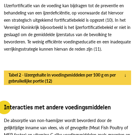
IJzerfortificatie van de voeding kan bijdragen tot de preventie en
behandeling van een ijzerdeficiëntie, op voorwaarde dat hiervoor
een strategisch uitgekiemd fortificatiebeleid is opgezet (10). In het
Verenigd Koninkrijk bijvoorbeeld is het ijzerfortificatiebeleid er niet in
geslaagd om de gemiddelde ijzerstatus van de bevolking te
bevorderen. Te weinig efficiënte voedingseducatie en een inadequate
verrijkingsstrategie kunnen hiervan de reden zijn (11).
Tabel 2 - IJzergehalte in voedingsmiddelen per 100 g en per
↓
gebruikelijke portie (12)
Interacties met andere voedingsmiddelen
De absorptie van non-haemijzer wordt bevorderd door de
gelijktijdige inname van vlees, vis of gevogelte (Meat Fish Poultry of
MFP-factor) en vitamine C-rijke voedingsmiddelen zoals groenten en