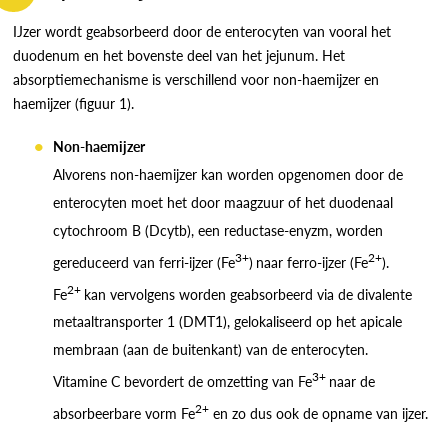
IJzer wordt geabsorbeerd door de enterocyten van vooral het
duodenum en het bovenste deel van het jejunum. Het
absorptiemechanisme is verschillend voor non-haemijzer en
haemijzer (figuur 1).
Non-haemijzer
Alvorens non-haemijzer kan worden opgenomen door de
enterocyten moet het door maagzuur of het duodenaal
cytochroom B (Dcytb), een reductase-enyzm, worden
3+
2+
gereduceerd van ferri-ijzer (Fe
)
naar ferro-ijzer (Fe
).
2+
Fe
kan vervolgens worden geabsorbeerd via de divalente
metaaltransporter 1 (DMT1), gelokaliseerd op het apicale
membraan (aan de buitenkant) van de enterocyten.
3+
Vitamine C bevordert de omzetting van Fe
naar de
2+
absorbeerbare vorm Fe
en zo dus ook de opname van ijzer.