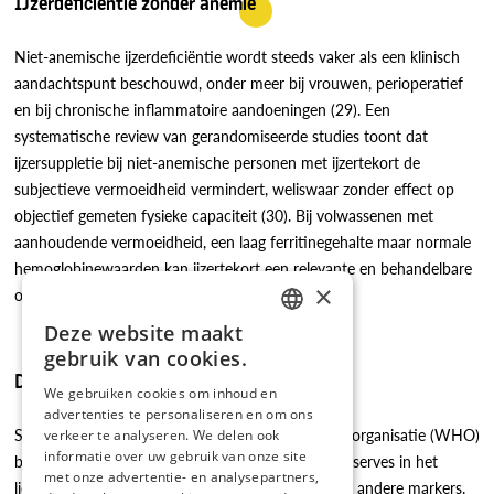
IJzerdeficiëntie zonder anemie
Niet-anemische ijzerdeficiëntie wordt steeds vaker als een klinisch
aandachtspunt beschouwd, onder meer bij vrouwen, perioperatief
en bij chronische inflammatoire aandoeningen (29). Een
systematische review van gerandomiseerde studies toont dat
ijzersuppletie bij niet-anemische personen met ijzertekort de
subjectieve vermoeidheid vermindert, weliswaar zonder effect op
objectief gemeten fysieke capaciteit (30). Bij volwassenen met
aanhoudende vermoeidheid, een laag ferritinegehalte maar normale
hemoglobinewaarden kan ijzertekort een relevante en behandelbare
×
oorzaak zijn.
Deze website maakt
DUTCH
gebruik van cookies.
FRENCH
Diagnostische criteria
We gebruiken cookies om inhoud en
advertenties te personaliseren en om ons
Serumferritine wordt door de Wereldgezondheidsorganisatie (WHO)
verkeer te analyseren. We delen ook
informatie over uw gebruik van onze site
beschouwd als een goede biomarker om de ijzerreserves in het
met onze advertentie- en analysepartners,
lichaam te beoordelen, idealiter in combinatie met andere markers.