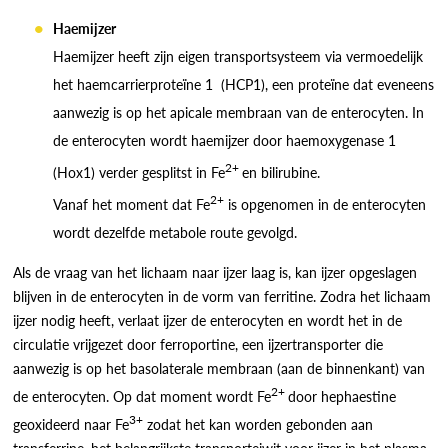
Haemijzer
Haemijzer heeft zijn eigen transportsysteem via vermoedelijk
het haemcarrierproteïne 1 (HCP1), een proteïne dat eveneens
aanwezig is op het apicale membraan van de enterocyten. In
de enterocyten wordt haemijzer door haemoxygenase 1
2+
(Hox1) verder gesplitst in Fe
en bilirubine.
2+
Vanaf het moment dat Fe
is opgenomen in de enterocyten
wordt dezelfde metabole route gevolgd.
Als de vraag van het lichaam naar ijzer laag is, kan ijzer opgeslagen
blijven in de enterocyten in de vorm van ferritine. Zodra het lichaam
ijzer nodig heeft, verlaat ijzer de enterocyten en wordt het in de
circulatie vrijgezet door ferroportine, een ijzertransporter die
aanwezig is op het basolaterale membraan (aan de binnenkant) van
2+
de enterocyten. Op dat moment wordt Fe
door hephaestine
3+
geoxideerd naar Fe
zodat het kan worden gebonden aan
transferrine, het belangrijkste transporteiwit voor ijzer in het plasma.