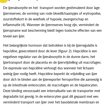
De ijzerabsorptie en het -transport worden gestimuleerd door lage
ijzerreserves, de vorming van rode bloedlichaampjes of erytropoëse,
zuurstoftekort in de weefsels of hypoxie, zwangerschap en
inflammatie (4). Wanneer de ijzerreserves hoog zijn, vermindert de
ijzeropname wat bescherming biedt tegen toxische effecten van een
teveel aan ijzer.
Het belangrijkste hormoon dat betrokken is bij de ijzerregulatie is
hepcidine, gesecreteerd door de lever (figuur 2). Hepcidine is een
negatieve regulator van de ijzerabsorptie in de dunne darm, het
ijzertransport door de placenta en de ijzervrijstelling uit macrofagen.
De expressie van hepcidine verhoogt dus wanneer het lichaam
weinig ijzer nodig heeft. Hepcidine beperkt de vrijstelling van ijzer
door zich te binden aan de ijzerexporter ferroportine die aanwezig is
op de intestinale enterocyten, de macrofagen en de hepatocyten.
Deze binding veroorzaakt een internalisatie van de transporter met
degradatie tot gevolg. In de enterocyten gaat dit gepaard met een
verminderd transport van ijzer over het basolaterale membraan en