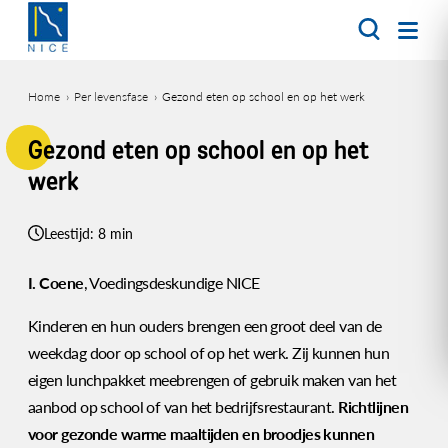
Overslaan
en
naar
de
Home
Per levensfase
Gezond eten op school en op het werk
inhoud
Kruimelpad
gaan
Gezond eten op school en op het
werk
Leestijd: 8 min
I. Coene
, Voedingsdeskundige NICE
Kinderen en hun ouders brengen een groot deel van de
weekdag door op school of op het werk. Zij kunnen hun
eigen lunchpakket meebrengen of gebruik maken van het
aanbod op school of van het bedrijfsrestaurant.
Richtlijnen
voor gezonde warme maaltijden en broodjes kunnen