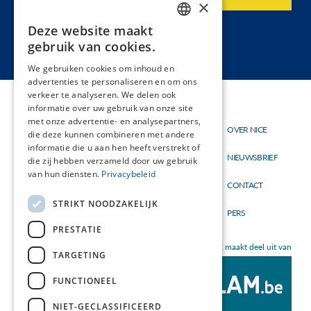
×
Deze website maakt
DUTCH
gebruik van cookies.
FRENCH
We gebruiken cookies om inhoud en
advertenties te personaliseren en om ons
verkeer te analyseren. We delen ook
informatie over uw gebruik van onze site
met onze advertentie- en analysepartners,
Thema's
OVER NICE
Hoofdnavigatie
Topmenu
die deze kunnen combineren met andere
Materialen
informatie die u aan hen heeft verstrekt of
NIEUWSBRIEF
die zij hebben verzameld door uw gebruik
Nieuw
van hun diensten.
Privacybeleid
CONTACT
STRIKT NOODZAKELIJK
PERS
PRESTATIE
NICE maakt deel uit van
TARGETING
FUNCTIONEEL
NIET-GECLASSIFICEERD