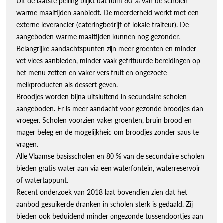
Uit de laatste peiling blijkt dat ruim 60 % van de scholen
warme maaltijden aanbiedt. De meerderheid werkt met een
externe leverancier (cateringbedrijf of lokale traiteur). De
aangeboden warme maaltijden kunnen nog gezonder.
Belangrijke aandachtspunten zijn meer groenten en minder
vet vlees aanbieden, minder vaak gefrituurde bereidingen op
het menu zetten en vaker vers fruit en ongezoete
melkproducten als dessert geven.
Broodjes worden bijna uitsluitend in secundaire scholen
aangeboden. Er is meer aandacht voor gezonde broodjes dan
vroeger. Scholen voorzien vaker groenten, bruin brood en
mager beleg en de mogelijkheid om broodjes zonder saus te
vragen.
Alle Vlaamse basisscholen en 80 % van de secundaire scholen
bieden gratis water aan via een waterfontein, waterreservoir
of watertappunt.
Recent onderzoek van 2018 laat bovendien zien dat het
aanbod gesuikerde dranken in scholen sterk is gedaald. Zij
bieden ook beduidend minder ongezonde tussendoortjes aan