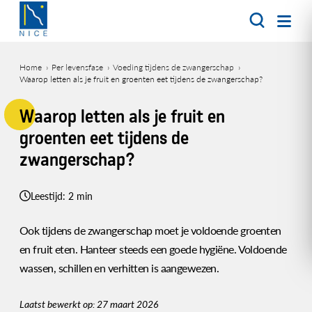
Overslaan
en
naar
de
Home
Per levensfase
Voeding tijdens de zwangerschap
inhoud
Waarop letten als je fruit en groenten eet tijdens de zwangerschap?
Kruimelpad
gaan
Waarop letten als je fruit en
groenten eet tijdens de
zwangerschap?
Leestijd: 2 min
Ook tijdens de zwangerschap moet je voldoende groenten
en fruit eten. Hanteer steeds een goede hygiëne. Voldoende
wassen, schillen en verhitten is aangewezen.
Laatst bewerkt op: 27 maart 2026