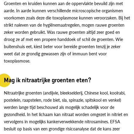
Groenten en kruiden kunnen aan de oppervlakte bevuild zijn met
aarde. In aarde kunnen verschillende microscopische organismen
voorkomen zoals deze die toxoplasmose kunnen veroorzaken. Bij het
strikt naleven van de hygiënemaatregelen, mogen rauwe groenten
zeker worden gebruikt. Was rauwe groenten altijd zeer goed en
droog ze af met een propere handdoek of schil de groenten. Wie
buitenshuis eet, kiest beter voor bereide groenten tenzij je zeker
weet dat ze grondig gewassen zijn of immuun bent voor
toxoplasmose.
Mag ik nitraatrijke groenten eten?
Nitraatrijke groenten (andijvie, bleekselderij, Chinese kool, koolrabi,
postelein, raapstelen, rode biet, sla, spinazie, spitskool en venkel)
werden lange tijd beschouwd als mogelijk schadelijk voor de
gezondheid. In het lichaam kan nitraat worden omgezet in nitriet en
vervolgens in mogelijks kankerverwekkende nitrosamines. EFSA
besluit op basis van een grondige risicoanalyse dat de kans zeer