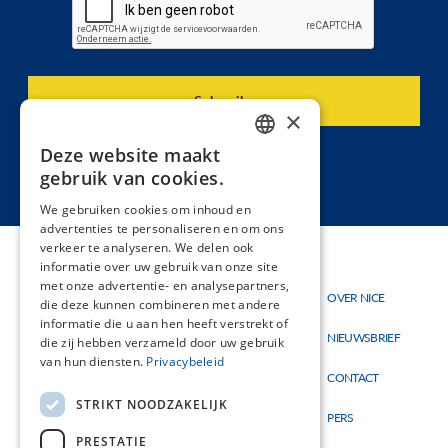
×
Deze website maakt
DUTCH
gebruik van cookies.
FRENCH
We gebruiken cookies om inhoud en
advertenties te personaliseren en om ons
verkeer te analyseren. We delen ook
informatie over uw gebruik van onze site
met onze advertentie- en analysepartners,
Thema's
OVER NICE
Hoofdnavigatie
Topmenu
die deze kunnen combineren met andere
Materialen
informatie die u aan hen heeft verstrekt of
NIEUWSBRIEF
die zij hebben verzameld door uw gebruik
Nieuw
van hun diensten.
Privacybeleid
CONTACT
STRIKT NOODZAKELIJK
PERS
PRESTATIE