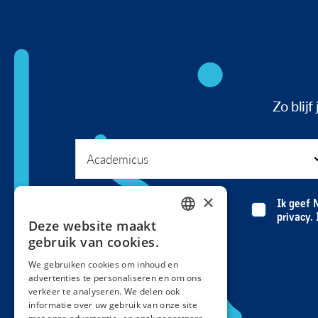
Zo blij
×
Ik geef 
privacy.
Deze website maakt
DUTCH
gebruik van cookies.
FRENCH
We gebruiken cookies om inhoud en
advertenties te personaliseren en om ons
verkeer te analyseren. We delen ook
informatie over uw gebruik van onze site