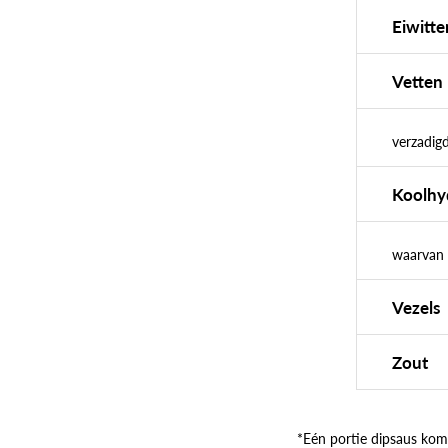
Eiwitte
Vetten
verzadig
Koolhy
waarvan 
Vezels
Zout
*Eén portie dipsaus kom