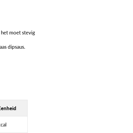
 het moet stevig
aas dipsaus.
Eenheid
kcal