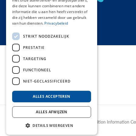
met onze advertentie- en analysepartners,
die deze kunnen combineren met andere
informatie die u aan hen heeft verstrekt of
die zij hebben verzameld door uw gebruik
van hun diensten.
Privacybeleid
STRIKT NOODZAKELIJK
PRESTATIE
TARGETING
Thema's
FUNCTIONEEL
Hoofdnavigatie
Materialen
NIET-GECLASSIFICEERD
Nieuw
ALLES ACCEPTEREN
ALLES AFWIJZEN
©2026 NICE - Nutrition Information Ce
DETAILS WEERGEVEN