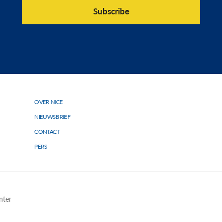
OVER NICE
Topmenu
NIEUWSBRIEF
CONTACT
PERS
nter