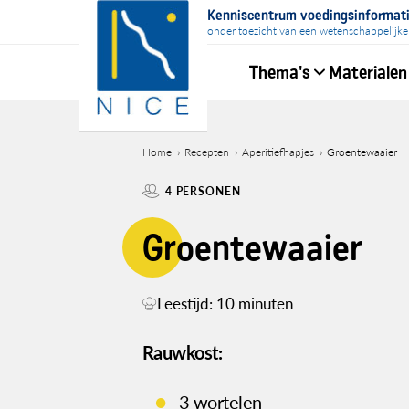
Overslaan
Kenniscentrum voedingsinformat
en
onder toezicht van een wetenschappelijke
naar
Thema's
Materialen
de
inhoud
Hoofdnavigati
gaan
Home
Recepten
Aperitiefhapjes
Groentewaaier
Kruimelpad
4 PERSONEN
Groentewaaier
Leestijd: 10 minuten
Rauwkost:
3 wortelen