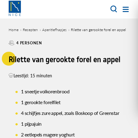
Overslaan
en
naar
de
Home
Recepten
Aperitiefhapjes
Rilette van gerookte forel en appel
inhoud
Kruimelpad
gaan
4 PERSONEN
Rilette van gerookte forel en appel
Leestijd: 15 minuten
1 sneetje volkorenbrood
1 gerookte forelfilet
4 schijfjes zure appel, zoals Boskoop of Greenstar
1 pijpajuin
2 eetlepels magere yoghurt