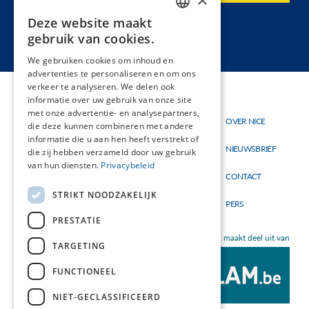
Deze website maakt
DUTCH
gebruik van cookies.
FRENCH
We gebruiken cookies om inhoud en
advertenties te personaliseren en om ons
verkeer te analyseren. We delen ook
informatie over uw gebruik van onze site
met onze advertentie- en analysepartners,
Thema's
OVER NICE
Hoofdnavigatie
Topmenu
die deze kunnen combineren met andere
Materialen
informatie die u aan hen heeft verstrekt of
NIEUWSBRIEF
die zij hebben verzameld door uw gebruik
Nieuw
van hun diensten.
Privacybeleid
CONTACT
STRIKT NOODZAKELIJK
PERS
PRESTATIE
NICE maakt deel uit van
TARGETING
FUNCTIONEEL
NIET-GECLASSIFICEERD