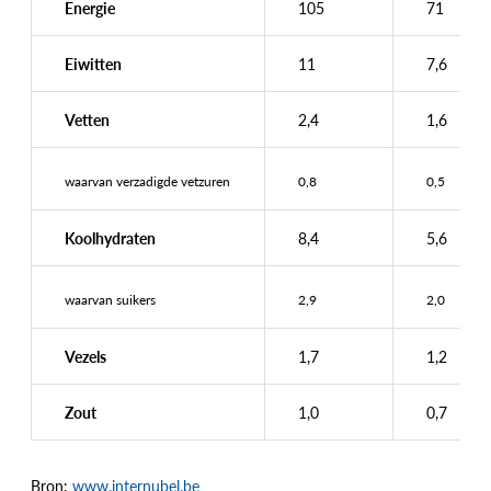
Energie
105
71
Eiwitten
11
7,6
Vetten
2,4
1,6
waarvan verzadigde vetzuren
0,8
0,5
Koolhydraten
8,4
5,6
waarvan suikers
2,9
2,0
Vezels
1,7
1,2
Zout
1,0
0,7
Bron:
www.internubel.be