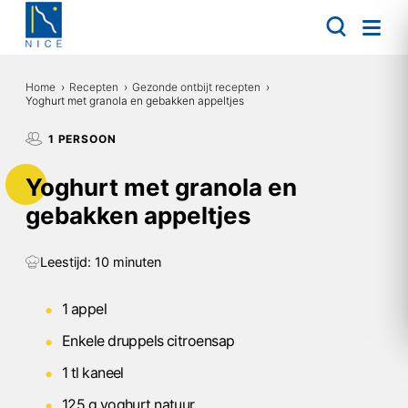
Overslaan
en
naar
de
inhoud
Home
Recepten
Gezonde ontbijt recepten
gaan
Yoghurt met granola en gebakken appeltjes
Kruimelpad
1 PERSOON
Yoghurt met granola en
gebakken appeltjes
Leestijd: 10 minuten
1 appel
Enkele druppels citroensap
1 tl kaneel
125 g yoghurt natuur