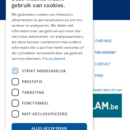
DUTCH
gebruik van cookies.
FRENCH
We gebruiken cookies om inhoud en
advertenties te personaliseren en om ons
verkeer te analyseren. We delen ook
informatie over uw gebruik van onze site
met onze advertentie- en analysepartners,
Thema's
OVER NICE
Hoofdnavigatie
Topmenu
die deze kunnen combineren met andere
Materialen
informatie die u aan hen heeft verstrekt of
NIEUWSBRIEF
die zij hebben verzameld door uw gebruik
Nieuw
van hun diensten.
Privacybeleid
CONTACT
STRIKT NOODZAKELIJK
PERS
PRESTATIE
NICE maakt deel uit van
TARGETING
FUNCTIONEEL
NIET-GECLASSIFICEERD
ALLES ACCEPTEREN