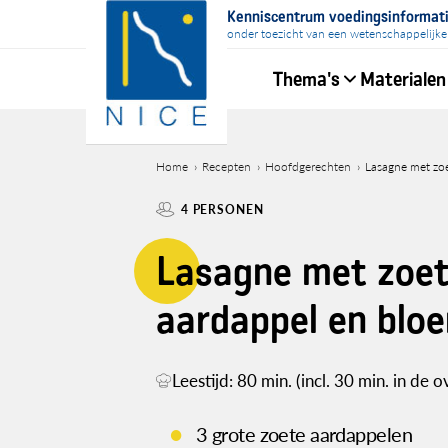
Overslaan
Kenniscentrum voedingsinformat
en
onder toezicht van een wetenschappelijke
naar
Thema's
Materialen
de
inhoud
Hoofdnavigati
gaan
Home
Recepten
Hoofdgerechten
Lasagne met zo
Kruimelpad
4 PERSONEN
Lasagne met zoe
aardappel en blo
Leestijd: 80 min. (incl. 30 min. in de o
3 grote zoete aardappelen