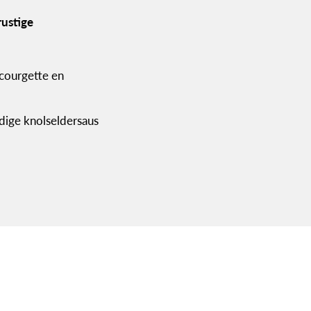
rustige
 courgette en
edige knolseldersaus