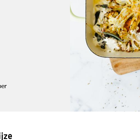
per
ijze