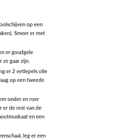
oolschijven op een
raken). Smeer er met
 en er goudgele
 ze gaar zijn.
g er 2 eetlepels olie
 laag op een tweede
em onder en roer
r er de rest van de
 nootmuskaat en een
enschaal, leg er een