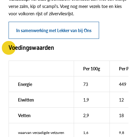
verse zalm, kip of scampi's. Voeg nog meer vezels toe en kies
voor volkoren rijst of zilvervliesrijst.
In samenwerking met Lekker van bij Ons
Voedingswaarden
Per 100g
Per Porti
Energie
73
449
Eiwitten
1,9
12
Vetten
2,9
18
waarvan verzadigde vetzuren
1,6
9,8