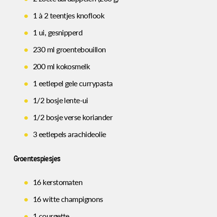
1 à 2 teentjes knoflook
1 ui, gesnipperd
230 ml groentebouillon
200 ml kokosmelk
1 eetlepel gele currypasta
1/2 bosje lente-ui
1/2 bosje verse koriander
3 eetlepels arachideolie
Groentespiesjes
16 kerstomaten
16 witte champignons
1 courgette