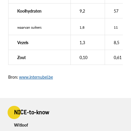
Koolhydraten
9,2
57
waarvan suikers
1,8
11
Vezels
1,3
8,5
Zout
0,10
0,61
Bron
:
www.internubel.be
NICE-to-know
Witloof