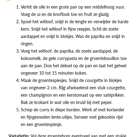
Verhit de olie in een grote pan op een middelhoog vuur.
Voeg de ui en de knoflook toe en fruit ze glazig.
Spoel het witloof, snijd in de lengte en verwijder de harde
kern. Snijd het witloof in fijne reepjes. Schil de zoete
aardappel en snijd in blokjes. Was de paprika en snijd in
ringen.
Voeg het witloof, de paprika, de zoete aardappel, de
kokosmelk, de gele currypasta en de groentebouillon toe
aan de pan. Doe het deksel op de pan en laat het geheel
ongeveer 10 tot 15 minuten koken.
Maak de groentespiesjes. Snijd de courgette in blokjes
van ongeveer 2 cm. Rijg afwisselend een stuk courgette,
een champignon en een kerstomaat op een satéprikker.
Bak ze krokant in wat olie en kruid bij met peper.
Schep de curry in diepe borden. Werk af met koriander
en fijngesneden lente-uitjes. Serveer met gekookte rijst
en een groentespiesje.
Variatietip:
Vul deze groentebom eventueel aan met een stukje