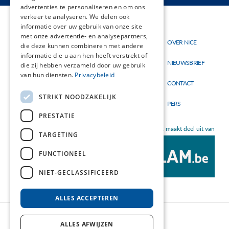
advertenties te personaliseren en om ons
verkeer te analyseren. We delen ook
informatie over uw gebruik van onze site
met onze advertentie- en analysepartners,
Thema's
OVER NICE
Hoofdnavigatie
Topmenu
die deze kunnen combineren met andere
Materialen
informatie die u aan hen heeft verstrekt of
NIEUWSBRIEF
die zij hebben verzameld door uw gebruik
Nieuw
van hun diensten.
Privacybeleid
CONTACT
STRIKT NOODZAKELIJK
PERS
PRESTATIE
NICE maakt deel uit van
TARGETING
FUNCTIONEEL
NIET-GECLASSIFICEERD
ALLES ACCEPTEREN
ALLES AFWIJZEN