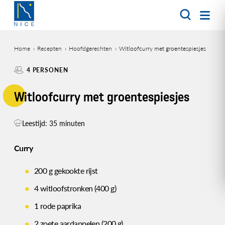
Overslaan
en
naar
de
Home
Recepten
Hoofdgerechten
Witloofcurry met groentespiesjes
inhoud
Kruimelpad
gaan
4 PERSONEN
Witloofcurry met groentespiesjes
Leestijd: 35 minuten
Curry
200 g gekookte rijst
4 witloofstronken (400 g)
1 rode paprika
2 zoete aardappelen (200 g)