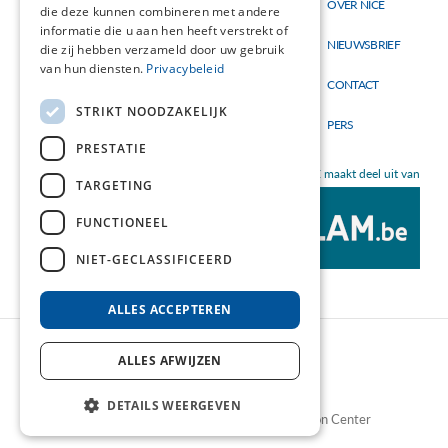
OVER NICE
Hoofdnavigatie
Topmenu
die deze kunnen combineren met andere
Materialen
informatie die u aan hen heeft verstrekt of
NIEUWSBRIEF
die zij hebben verzameld door uw gebruik
Nieuw
van hun diensten.
Privacybeleid
CONTACT
STRIKT NOODZAKELIJK
PERS
PRESTATIE
NICE maakt deel uit van
TARGETING
FUNCTIONEEL
NIET-GECLASSIFICEERD
ALLES ACCEPTEREN
ALLES AFWIJZEN
DETAILS WEERGEVEN
©2026 NICE - Nutrition Information Center