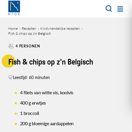
Overslaan
en
naar
de
Home
Recepten
Kindvriendelijke recepten
inhoud
Fish & chips op z'n Belgisch
Kruimelpad
gaan
4 PERSONEN
Fish & chips op z'n Belgisch
Leestijd: 60 minuten
4 filets van witte vis, koolvis
400 g erwtjes
1 broccoli
200 g bloemige aardappelen