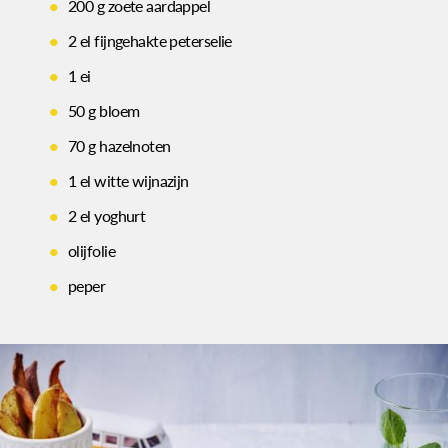
200 g zoete aardappel
2 el fijngehakte peterselie
1 ei
50 g bloem
70 g hazelnoten
1 el witte wijnazijn
2 el yoghurt
olijfolie
peper