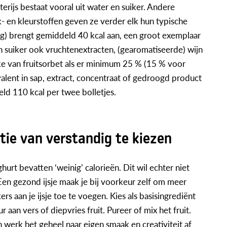
erijs bestaat vooral uit water en suiker. Andere
- en kleurstoffen geven ze verder elk hun typische
55 g) brengt gemiddeld 40 kcal aan, een groot exemplaar
n suiker ook vruchtenextracten, (gearomatiseerde) wijn
ake van fruitsorbet als er minimum 25 % (15 % voor
valent in sap, extract, concentraat of gedroogd product
eld 110 kcal per twee bolletjes.
tie van verstandig te kiezen
urt bevatten ‘weinig’ calorieën. Dit wil echter niet
Een gezond ijsje maak je bij voorkeur zelf om meer
aan je ijsje toe te voegen. Kies als basisingrediënt
aan vers of diepvries fruit. Pureer of mix het fruit.
werk het geheel naar eigen smaak en creativiteit af