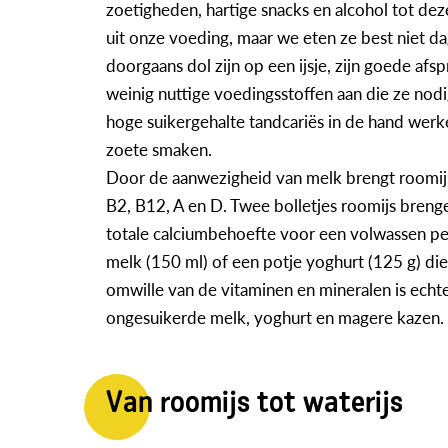
zoetigheden, hartige snacks en alcohol tot dez
uit onze voeding, maar we eten ze best niet dag
doorgaans dol zijn op een ijsje, zijn goede afs
weinig nuttige voedingsstoffen aan die ze no
hoge suikergehalte tandcariës in de hand wer
zoete smaken.
Door de aanwezigheid van melk brengt roomijs
B2, B12, A en D. Twee bolletjes roomijs breng
totale calciumbehoefte voor een volwassen pe
melk (150 ml) of een potje yoghurt (125 g) d
omwille van de vitaminen en mineralen is echte
ongesuikerde melk, yoghurt en magere kazen.
Van roomijs tot waterijs