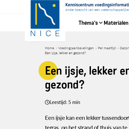
Overslaan
Kenniscentrum voedingsinformat
en
onder toezicht van een wetenschappelijke
naar
Thema's
Materialen
de
inhoud
Hoofdnavigati
gaan
Home
Voedingsaanbevelingen
Per maaltijd
Gezon
Een ijsje, lekker en gezond?
Kruimelpad
Een ijsje, lekker e
gezond?
Leestijd: 5 min
Een ijsje kan een lekker tussendoor
terras, op het strand of thuis van te