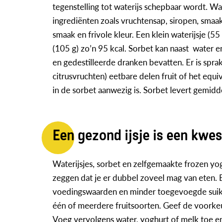
tegenstelling tot waterijs schepbaar wordt. Wat
ingrediënten zoals vruchtensap, siropen, smaak
smaak en frivole kleur. Een klein waterijsje (
(105 g) zo’n 95 kcal. Sorbet kan naast water e
en gedestilleerde dranken bevatten. Er is spr
citrusvruchten) eetbare delen fruit of het equi
in de sorbet aanwezig is. Sorbet levert gemidd
Een gezond ijsje is een kwes
Waterijsjes, sorbet en zelfgemaakte frozen yogh
zeggen dat je er dubbel zoveel mag van eten. 
voedingswaarden en minder toegevoegde suikers 
één of meerdere fruitsoorten. Geef de voorkeur 
Voeg vervolgens water, yoghurt of melk toe en 