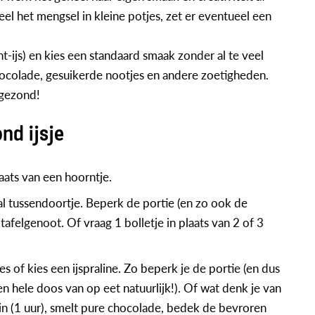
eel het mengsel in kleine potjes, zet er eventueel een
t-ijs) en kies een standaard smaak zonder al te veel
hocolade, gesuikerde nootjes en andere zoetigheden.
 gezond!
nd ijsje
ats van een hoorntje.
al tussendoortje. Beperk de portie (en zo ook de
tafelgenoot. Of vraag 1 bolletje in plaats van 2 of 3
s of kies een ijspraline. Zo beperk je de portie (en dus
n hele doos van op eet natuurlijk!). Of wat denk je van
n in (1 uur), smelt pure chocolade, bedek de bevroren