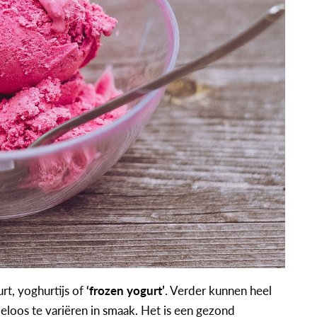
rt, yoghurtijs of
‘frozen yogurt’
. Verder kunnen heel
oos te variëren in smaak. Het is een gezond