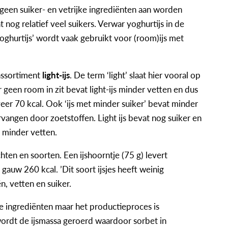
 geen suiker- en vetrijke ingrediënten aan worden
nog relatief veel suikers. Verwar yoghurtijs in de
oghurtijs’ wordt vaak gebruikt voor (room)ijs met
 assortiment
light-ijs
. De term ‘light’ slaat hier vooral op
 geen room in zit bevat light-ijs minder vetten en dus
eveer 70 kcal. Ook ‘ijs met minder suiker’ bevat minder
rvangen door zoetstoffen. Light ijs bevat nog suiker en
se minder vetten.
hten en soorten. Een ijshoorntje (75 g) levert
 gauw 260 kcal. ’Dit soort ijsjes heeft weinig
n, vetten en suiker.
 ingrediënten maar het productieproces is
wordt de ijsmassa geroerd waardoor sorbet in