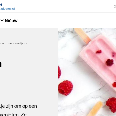
ie
O
 adviesraad
Nieuw
e
de tussendoortjes
n
tje zijn om op een
 genieten. Ze