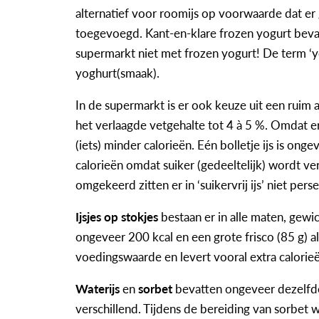
alternatief voor roomijs op voorwaarde dat er
toegevoegd. Kant-en-klare frozen yogurt bevat 
supermarkt niet met frozen yogurt! De term ‘y
yoghurt(smaak).
In de supermarkt is er ook keuze uit een ruim
het verlaagde vetgehalte tot 4 à 5 %. Omdat er
(iets) minder calorieën. Eén bolletje ijs is ong
calorieën omdat suiker (gedeeltelijk) wordt ve
omgekeerd zitten er in ‘suikervrij ijs’ niet per
Ijsjes op stokjes
bestaan er in alle maten, gewic
ongeveer 200 kcal en een grote frisco (85 g) al
voedingswaarde en levert vooral extra calorieë
Waterijs
en
sorbet
bevatten ongeveer dezelfde
verschillend. Tijdens de bereiding van sorbet 