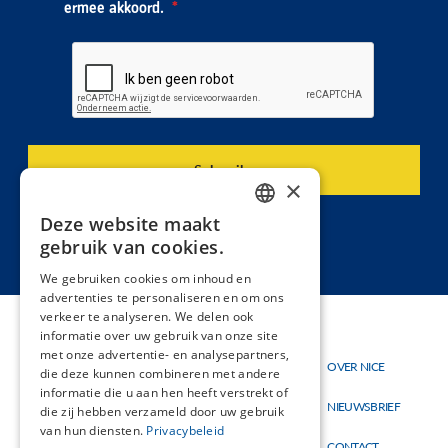
ermee akkoord.
×
Deze website maakt
DUTCH
gebruik van cookies.
FRENCH
We gebruiken cookies om inhoud en
advertenties te personaliseren en om ons
verkeer te analyseren. We delen ook
informatie over uw gebruik van onze site
met onze advertentie- en analysepartners,
Thema's
OVER NICE
Hoofdnavigatie
Topmenu
die deze kunnen combineren met andere
Materialen
informatie die u aan hen heeft verstrekt of
NIEUWSBRIEF
die zij hebben verzameld door uw gebruik
Nieuw
van hun diensten.
Privacybeleid
CONTACT