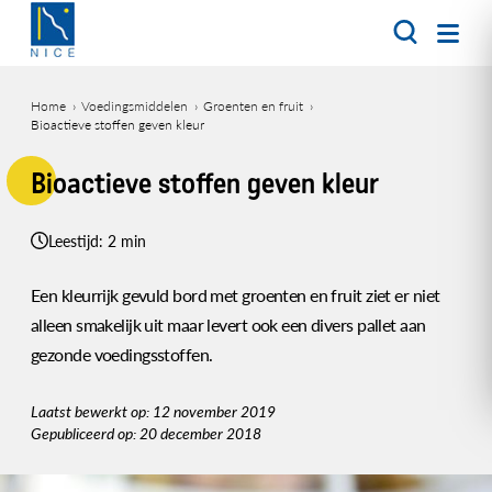
Overslaan
en
naar
de
Home
Voedingsmiddelen
Groenten en fruit
inhoud
Bioactieve stoffen geven kleur
Kruimelpad
gaan
Bioactieve stoffen geven kleur
Leestijd: 2 min
Een kleurrijk gevuld bord met groenten en fruit ziet er niet
alleen smakelijk uit maar levert ook een divers pallet aan
gezonde voedingsstoffen.
Laatst bewerkt op: 12 november 2019
Gepubliceerd op: 20 december 2018