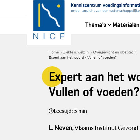
Overslaan
Kenniscentrum voedingsinformat
en
onder toezicht van een wetenschappelijke
naar
Thema's
Materialen
de
inhoud
Hoofdnavigati
gaan
Home
Ziekte & welzijn
Overgewicht en obesitas
Expert aan het woord - Vullen of voeden?
Kruimelpad
Expert aan het wo
Vullen of voeden?
Leestijd: 5 min
L. Neven,
Vlaams Instituut Gezond