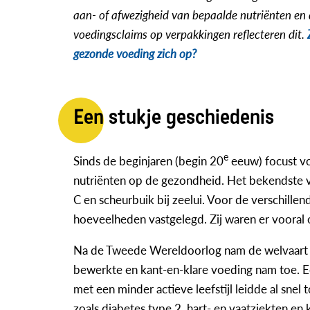
aan- of afwezigheid van bepaalde nutriënten en
voedingsclaims op verpakkingen reflecteren dit.
gezonde voeding zich op?
Een stukje geschiedenis
e
Sinds de beginjaren (begin 20
eeuw) focust vo
nutriënten op de gezondheid. Het bekendste v
C en scheurbuik bij zeelui. Voor de verschill
hoeveelheden vastgelegd. Zij waren er vooral
Na de Tweede Wereldoorlog nam de welvaart 
bewerkte en kant-en-klare voeding nam toe. E
met een minder actieve leefstijl leidde al sne
zoals diabetes type 2, hart- en vaatziekten en 