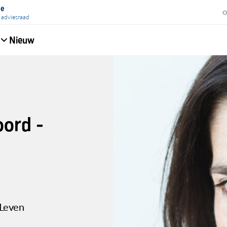
ie
O
 adviesraad
Nieuw
e
ord -
 Leven