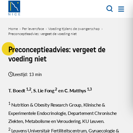
Overslaan
en
naar
de
Home
Per levensfase
Voeding tijdens de zwangerschap
inhoud
Preconceptieadvies: vergeet de voeding niet
Kruimelpad
gaan
Preconceptieadvies: vergeet de
voeding niet
Leestijd: 13 min
1,2
2
1,3
T. Boedt
, S. Lie Fong
en C. Matthys
1
Nutrition & Obesity Research Group, Klinische &
Experimentele Endocrinologie, Departement Chronische
Ziekten, Metabolisme en Veroudering, KU Leuven.
2
Leuvens Universitair Fertiliteitscentrum, Gynaecologie &