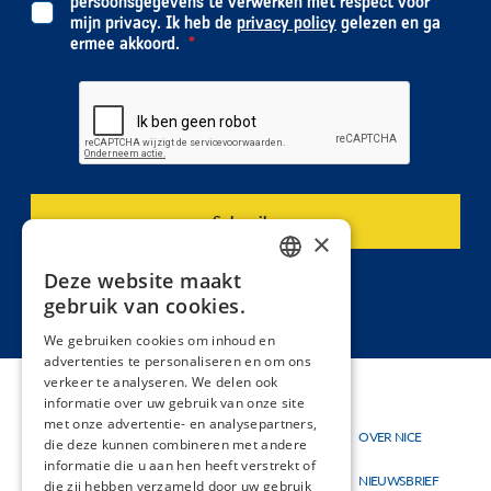
persoonsgegevens te verwerken met respect voor
mijn privacy. Ik heb de
privacy policy
gelezen en ga
ermee akkoord.
×
Deze website maakt
DUTCH
gebruik van cookies.
FRENCH
We gebruiken cookies om inhoud en
advertenties te personaliseren en om ons
verkeer te analyseren. We delen ook
informatie over uw gebruik van onze site
met onze advertentie- en analysepartners,
Thema's
OVER NICE
Hoofdnavigatie
Topmenu
die deze kunnen combineren met andere
Materialen
informatie die u aan hen heeft verstrekt of
NIEUWSBRIEF
die zij hebben verzameld door uw gebruik