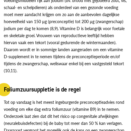
voedingsmiddelen rijk aan jodium (bv. brood met gejodeerd zout, vis,
schaal- en schelpdieren) als onderdeel van een gezonde voeding
moet meer aandacht krijgen om zo aan de aanbevolen dagelijkse
hoeveelheid van 150 µg (preconceptie) tot 200 µg (zwangerschap)
jodium per dag te komen (8,9). Vitamine D is belangrijk voor foetale
en skeletale groei. Vrouwen van reproductieve leeftijd hebben
hiervan vaak een tekort (vooral gedurende de wintermaanden).
Daarom wordt er in sommige landen aangeraden om een vitamine
D-supplement in te nemen tijdens de preconceptieperiode en/of
tijdens de zwangerschap, weliswaar enkel bij een vastgesteld tekort
(10,11).
Foliumzuursuppletie is de regel
Tot op vandaag is het meest ingeburgerde preconceptieadvies rond
voeding om elke dag extra foliumzuur (vitamine B9) in te nemen.
Onderzoek laat zien dat dit het risico op congenitale afwijkingen
(neuralebuisdefecten) bij de baby tot meer dan 50 % kan verlagen.
Daarnaast vergroot het mogelijk ook de kans op een zwangerschap