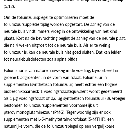
(5,12).
Om de foliumzuurspiegel te optimaliseren moet de
foliumzuursuppletie tijdig worden opgestart. De aanleg van de
neurale buis vindt immers vroeg in de ontwikkeling van het kind
plaats. Kort na de bevruchting begint de aanleg van de neurale plaat,
die na 4 weken uitgroeit tot de neurale buis. Als er te weinig
foliumzuur is, kan de neurale buis niet goed sluiten. Dat kan leiden
tot neuralebuisdefecten zoals spina bifida.
Foliumzuur is van nature aanwezig in de voeding, bijvoorbeeld in
groene bladgroenten, in de vorm van folaat. Foliumzuur in
supplementen (synthetisch foliumzuur) heeft echter een hogere
biobeschikbaarheid: 1 voedingsfolaatequivalent wordt gedefineerd
als 1 µg voedingsfolaat of 0,6 µg synthetisch foliumzuur (8). Vroeger
bestonden foliumzuursupplementen voornamelijk uit
pteroylmonoglutaminezuur (PMG). Tegenwoordig zijn er ook
supplementen met L-5-methyltetrahydrofolaat (5-MTHF), een
natuurlijke vorm, die de foliumzuurspiegel op een vergelijkbare