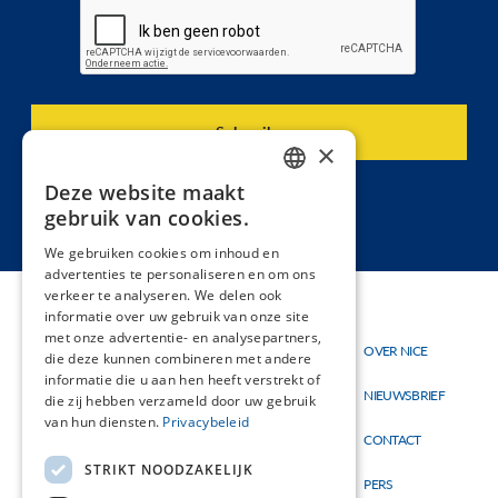
×
Deze website maakt
DUTCH
gebruik van cookies.
FRENCH
We gebruiken cookies om inhoud en
advertenties te personaliseren en om ons
verkeer te analyseren. We delen ook
informatie over uw gebruik van onze site
met onze advertentie- en analysepartners,
Thema's
OVER NICE
Hoofdnavigatie
Topmenu
die deze kunnen combineren met andere
Materialen
informatie die u aan hen heeft verstrekt of
NIEUWSBRIEF
die zij hebben verzameld door uw gebruik
Nieuw
van hun diensten.
Privacybeleid
CONTACT
STRIKT NOODZAKELIJK
PERS