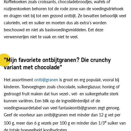
Koffiekoeken zoals croissants, chocoladebroodjes, wafels of
rozijnenkoeken behoren tot de rode zone van de voedingsdriehoek
en dragen niet bij tot een gezond ontbijt. Ze bevatten behoorlijk veel
calorieën, vet en suiker en moeten dus als extra’s worden
beschouwd en niet als basisvoedingsmiddelen. Eet deze
verwennerijen niet te vaak en niet te veel.
"Mijn favoriete ontbijtgranen? Die crunchy
variant met chocolade"
Het assortiment
ontbijtgranen
is groot en erg populair, vooral bij
kinderen. Toevoegingen zoals chocolade, suikerglazuur, honing of
gedroogd fruit maken dat hun vezel-, vet- en suikergehalte sterk
kunnen variëren. Een blik op de ingrediëntenlijst of de
voedingswaardetabel van veel fantasieontbijtgranen zegt genoeg.
Geef de voorkeur aan ontbijtgranen met minder dan 12 g vet per
e
100 g, meer dan 6 g vezels per 100 g en minder dan 1/3
suiker van
de totale hoeveelheid koolhydraten.