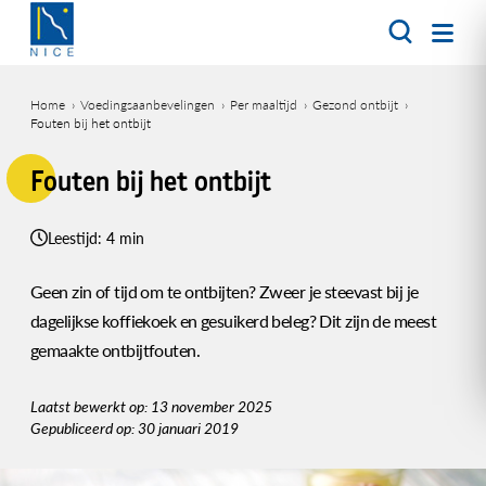
Overslaan
en
naar
de
Home
Voedingsaanbevelingen
Per maaltijd
Gezond ontbijt
inhoud
Fouten bij het ontbijt
Kruimelpad
gaan
Fouten bij het ontbijt
Leestijd: 4 min
Geen zin of tijd om te ontbijten? Zweer je steevast bij je
dagelijkse koffiekoek en gesuikerd beleg? Dit zijn de meest
gemaakte ontbijtfouten.
Laatst bewerkt op: 13 november 2025
Gepubliceerd op: 30 januari 2019