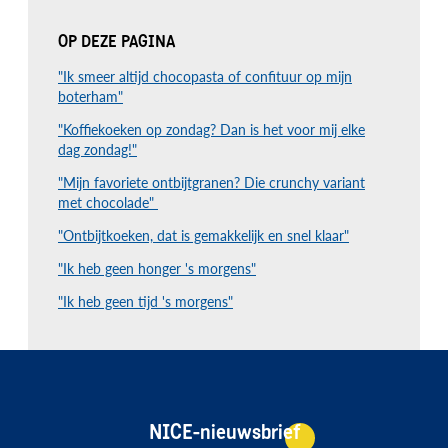
OP DEZE PAGINA
"Ik smeer altijd chocopasta of confituur op mijn
boterham"
"Koffiekoeken op zondag? Dan is het voor mij elke
dag zondag!"
"Mijn favoriete ontbijtgranen? Die crunchy variant
met chocolade"
"Ontbijtkoeken, dat is gemakkelijk en snel klaar"
"Ik heb geen honger 's morgens"
"Ik heb geen tijd 's morgens"
NICE-nieuwsbrief