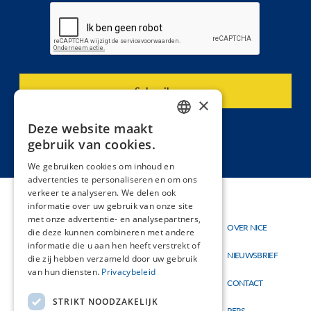
×
Deze website maakt
DUTCH
gebruik van cookies.
FRENCH
We gebruiken cookies om inhoud en
advertenties te personaliseren en om ons
verkeer te analyseren. We delen ook
informatie over uw gebruik van onze site
met onze advertentie- en analysepartners,
Thema's
OVER NICE
Hoofdnavigatie
Topmenu
die deze kunnen combineren met andere
Materialen
informatie die u aan hen heeft verstrekt of
NIEUWSBRIEF
die zij hebben verzameld door uw gebruik
Nieuw
van hun diensten.
Privacybeleid
CONTACT
STRIKT NOODZAKELIJK
PERS