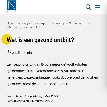
Overslaan
en
naar
de
Home
Voedingsaanbevelingen
Per maaltijd
Gezond ontbijt
inhoud
Wat is een gezond ontbijt?
Kruimelpad
gaan
Wat is een gezond ontbijt?
Leestijd: 2 min
Een gezond ontbijt is rijk aan ‘gezonde’ koolhydraten
gecombineerd met voldoende vezels, vitaminen en
mineralen. Deze combinatie maakt dat we goed gemutst en
geconcentreerd de ochtend doorkomen.
Laatst bewerkt op: 30 augustus 2022
Gepubliceerd op: 30 januari 2019