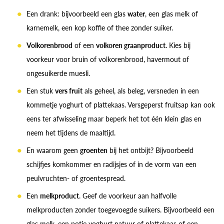
Een drank: bijvoorbeeld een glas
water
, een glas melk of
karnemelk, een kop koffie of thee zonder suiker.
Volkorenbrood
of een
volkoren graanproduct
. Kies bij
voorkeur voor bruin of volkorenbrood, havermout of
ongesuikerde muesli.
Een stuk
vers fruit
als geheel, als beleg, versneden in een
kommetje yoghurt of plattekaas. Versgeperst fruitsap kan ook
eens ter afwisseling maar beperk het tot één klein glas en
neem het tijdens de maaltijd.
En waarom geen
groenten
bij het ontbijt? Bijvoorbeeld
schijfjes komkommer en radijsjes of in de vorm van een
peulvruchten- of groentespread.
Een
melkproduct
. Geef de voorkeur aan halfvolle
melkproducten zonder toegevoegde suikers. Bijvoorbeeld een
glas melk, een potje yoghurt natuur of plattekaas of een