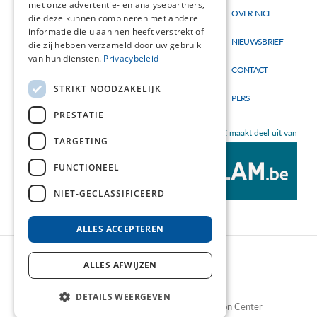
met onze advertentie- en analysepartners,
Thema's
OVER NICE
Hoofdnavigatie
Topmenu
die deze kunnen combineren met andere
Materialen
informatie die u aan hen heeft verstrekt of
NIEUWSBRIEF
die zij hebben verzameld door uw gebruik
Nieuw
van hun diensten.
Privacybeleid
CONTACT
STRIKT NOODZAKELIJK
PERS
PRESTATIE
NICE maakt deel uit van
TARGETING
FUNCTIONEEL
NIET-GECLASSIFICEERD
ALLES ACCEPTEREN
ALLES AFWIJZEN
DETAILS WEERGEVEN
©2026 NICE - Nutrition Information Center