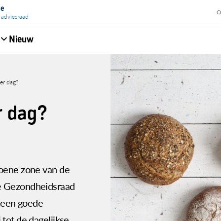
ie
O
 adviesraad
Nieuw
e
er dag?
r dag?
roene zone van de
e Gezondheidsraad
n een goede
tot de dagelijkse