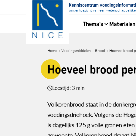
Overslaan
Kenniscentrum voedingsinformat
en
onder toezicht van een wetenschappelijke
naar
Thema's
Materialen
de
inhoud
Hoofdnavigati
gaan
Home
Voedingsmiddelen
Brood
Hoeveel brood p
Kruimelpad
Hoeveel brood pe
Leestijd: 3 min
Volkorenbrood staat in de donkerg
voedingsdriehoek. Volgens de Hog
is dagelijks 125 g volle granen ete
gewoonte. Volkorenbrood draagt bij 