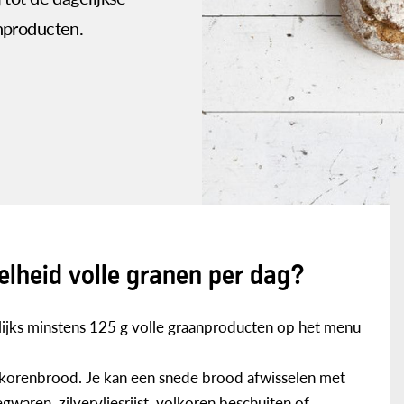
nproducten.
lheid volle granen per dag?
ijks minstens 125 g volle graanproducten op het menu
korenbrood. Je kan een snede brood afwisselen met
waren, zilvervliesrijst, volkoren beschuiten of