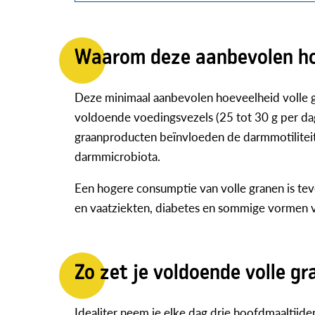
Waarom deze aanbevolen ho
Deze minimaal aanbevolen hoeveelheid volle g
voldoende voedingsvezels (25 tot 30 g per dag
graanproducten beïnvloeden de darmmotiliteit e
darmmicrobiota.
Een hogere consumptie van volle granen is teve
en vaatziekten, diabetes en sommige vormen v
Zo zet je voldoende volle g
Idealiter neem je elke dag drie hoofdmaaltijd