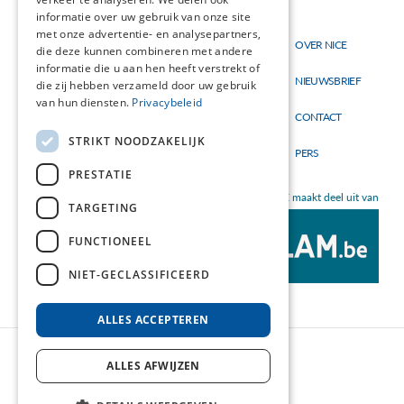
informatie over uw gebruik van onze site
met onze advertentie- en analysepartners,
Thema's
OVER NICE
Hoofdnavigatie
Topmenu
die deze kunnen combineren met andere
Materialen
informatie die u aan hen heeft verstrekt of
NIEUWSBRIEF
die zij hebben verzameld door uw gebruik
Nieuw
van hun diensten.
Privacybeleid
CONTACT
STRIKT NOODZAKELIJK
PERS
PRESTATIE
NICE maakt deel uit van
TARGETING
FUNCTIONEEL
NIET-GECLASSIFICEERD
ALLES ACCEPTEREN
ALLES AFWIJZEN