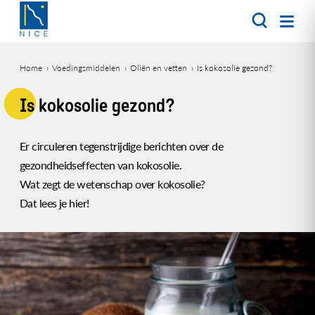
Overslaan
en
naar
de
Home
Voedingsmiddelen
Oliën en vetten
Is kokosolie gezond?
inhoud
Kruimelpad
gaan
Is kokosolie gezond?
Er circuleren tegenstrijdige berichten over de
gezondheidseffecten van kokosolie.
Wat zegt de wetenschap over kokosolie?
Dat lees je hier!