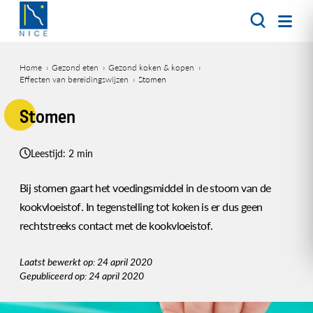
Overslaan
en
naar
de
Home
Gezond eten
Gezond koken & kopen
inhoud
Effecten van bereidingswijzen
Stomen
Kruimelpad
gaan
Stomen
Leestijd: 2 min
Bij stomen gaart het voedingsmiddel in de stoom van de
kookvloeistof. In tegenstelling tot koken is er dus geen
rechtstreeks contact met de kookvloeistof.
Laatst bewerkt op: 24 april 2020
Gepubliceerd op: 24 april 2020