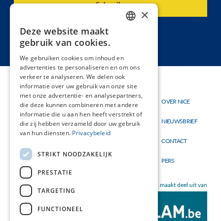
×
Deze website maakt
DUTCH
gebruik van cookies.
FRENCH
We gebruiken cookies om inhoud en
advertenties te personaliseren en om ons
verkeer te analyseren. We delen ook
informatie over uw gebruik van onze site
met onze advertentie- en analysepartners,
Thema's
OVER NICE
Hoofdnavigatie
Topmenu
die deze kunnen combineren met andere
Materialen
informatie die u aan hen heeft verstrekt of
NIEUWSBRIEF
die zij hebben verzameld door uw gebruik
Nieuw
van hun diensten.
Privacybeleid
CONTACT
STRIKT NOODZAKELIJK
PERS
PRESTATIE
NICE maakt deel uit van
TARGETING
FUNCTIONEEL