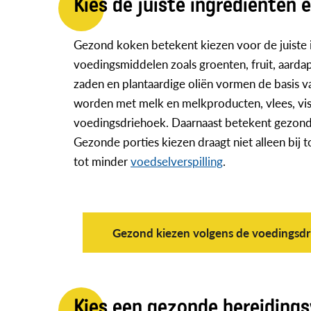
Kies de juiste ingrediënten
Gezond koken betekent kiezen voor de juiste 
voedingsmiddelen zoals groenten, fruit, aarda
zaden en plantaardige oliën vormen de basis v
worden met melk en melkproducten, vlees, vis o
voedingsdriehoek. Daarnaast betekent gezond
Gezonde porties kiezen draagt niet alleen bi
tot minder
voedselverspilling
.
Gezond kiezen volgens de voedingsd
Kies een gezonde bereidings