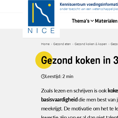
Overslaan
Kenniscentrum voedingsinformat
en
onder toezicht van een wetenschappelijke
naar
Thema's
Materialen
de
inhoud
Hoofdnavigati
gaan
Home
Gezond eten
Gezond koken & kopen
Gezo
Kruimelpad
Gezond koken in 
Leestijd: 2 min
Zoals lezen en schrijven is ook
koke
basisvaardigheid
die men best van j
meekrijgt. De motivatie om het te 
kwestie zijn van er al dan niet tale