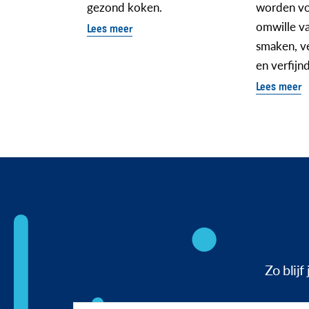
gezond koken.
worden vo
omwille va
Lees meer
smaken, ve
en verfijn
Lees meer
Zo blij