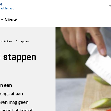
ie
O
 adviesraad
Nieuw
e
nd koken in 3 stappen
3 stappen
n een
ongs af aan
leren mag geen
nt voor hebben of