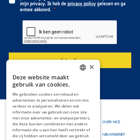
mijn privacy. Ik heb de
privacy policy
gelezen en ga
ermee akkoord.
×
Deze website maakt
DUTCH
gebruik van cookies.
FRENCH
We gebruiken cookies om inhoud en
advertenties te personaliseren en om ons
verkeer te analyseren. We delen ook
informatie over uw gebruik van onze site
met onze advertentie- en analysepartners,
Thema's
OVER NICE
Hoofdnavigatie
Topmenu
die deze kunnen combineren met andere
Materialen
informatie die u aan hen heeft verstrekt of
NIEUWSBRIEF
die zij hebben verzameld door uw gebruik
Nieuw