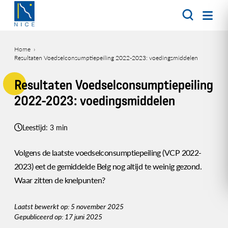
Overslaan
en
naar
de
Home
inhoud
Resultaten Voedselconsumptiepeiling 2022-2023: voedingsmiddelen
Kruimelpad
gaan
Resultaten Voedselconsumptiepeiling
2022-2023: voedingsmiddelen
Leestijd: 3 min
Volgens de laatste voedselconsumptiepeiling (VCP 2022-
2023) eet de gemiddelde Belg nog altijd te weinig gezond.
Waar zitten de knelpunten?
Laatst bewerkt op: 5 november 2025
Gepubliceerd op: 17 juni 2025