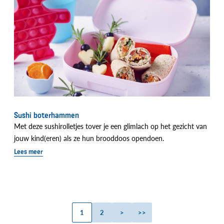
Sushi boterhammen
Met deze sushirolletjes tover je een glimlach op het gezicht van
jouw kind(eren) als ze hun brooddoos opendoen.
Lees meer
Huidige
1
Page
2
Volgende
>
Laatste
>>
Paginatie