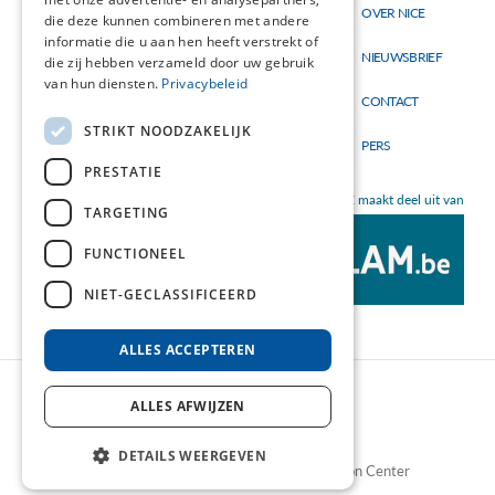
Thema's
OVER NICE
Hoofdnavigatie
Topmenu
die deze kunnen combineren met andere
Materialen
informatie die u aan hen heeft verstrekt of
NIEUWSBRIEF
die zij hebben verzameld door uw gebruik
Nieuw
van hun diensten.
Privacybeleid
CONTACT
STRIKT NOODZAKELIJK
PERS
PRESTATIE
NICE maakt deel uit van
TARGETING
FUNCTIONEEL
NIET-GECLASSIFICEERD
ALLES ACCEPTEREN
ALLES AFWIJZEN
DETAILS WEERGEVEN
©2026 NICE - Nutrition Information Center