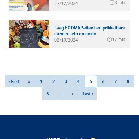
3 min
19/12/2024
Laag FODMAP-dieet en prikkelbare
darmen: zin en onzin
17 min
02/10/2024
Eerste
« First
Vorige
‹‹
Page
1
Page
2
Page
3
Page
4
Huidige
5
Page
6
Page
7
Page
8
Paginatie
pagina
pagina
pagina
Page
9
…
Volgende
››
Laatste
Last »
pagina
pagina