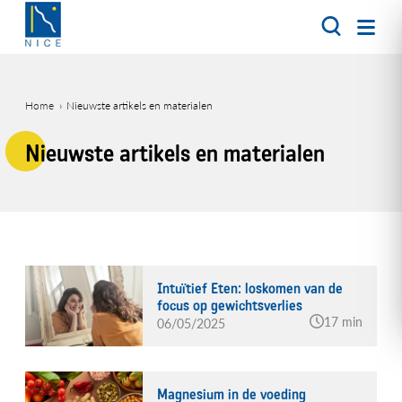
Overslaan
en
naar
de
inhoud
Home
Nieuwste artikels en materialen
gaan
Kruimelpad
Nieuwste artikels en materialen
Intuïtief Eten: loskomen van de
focus op gewichtsverlies
17 min
06/05/2025
Magnesium in de voeding