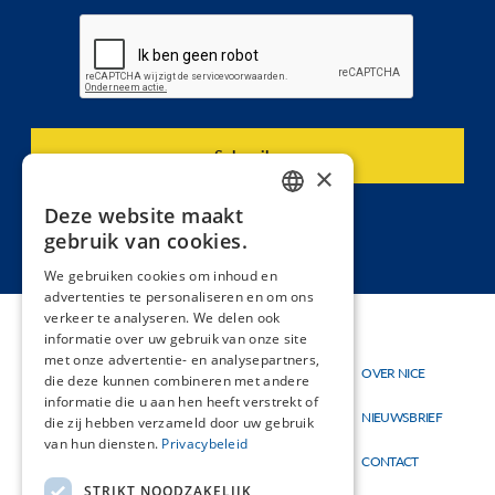
×
Deze website maakt
DUTCH
gebruik van cookies.
FRENCH
We gebruiken cookies om inhoud en
advertenties te personaliseren en om ons
verkeer te analyseren. We delen ook
informatie over uw gebruik van onze site
met onze advertentie- en analysepartners,
Thema's
OVER NICE
Hoofdnavigatie
Topmenu
die deze kunnen combineren met andere
Materialen
informatie die u aan hen heeft verstrekt of
NIEUWSBRIEF
die zij hebben verzameld door uw gebruik
Nieuw
van hun diensten.
Privacybeleid
CONTACT
STRIKT NOODZAKELIJK