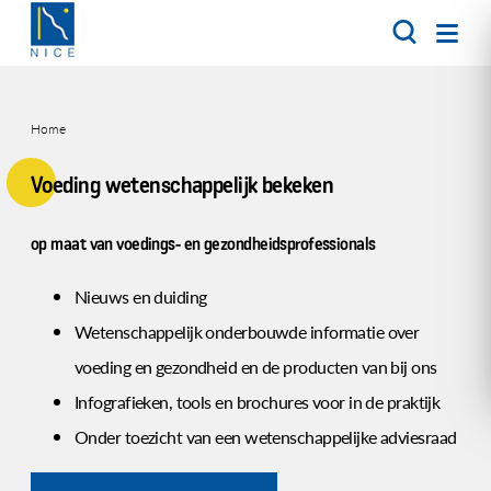
Overslaan
en
naar
de
inhoud
Home
gaan
Kruimelpad
Voeding wetenschappelijk bekeken
op maat van voedings- en gezondheidsprofessionals
Nieuws en duiding
Wetenschappelijk onderbouwde informatie over
voeding en gezondheid en de producten van bij ons
Infografieken, tools en brochures voor in de praktijk
Onder toezicht van een wetenschappelijke adviesraad