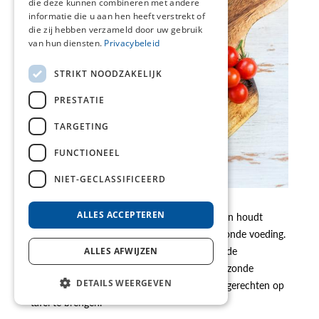
die deze kunnen combineren met andere
informatie die u aan hen heeft verstrekt of
die zij hebben verzameld door uw gebruik
van hun diensten.
Privacybeleid
STRIKT NOODZAKELIJK
PRESTATIE
TARGETING
FUNCTIONEEL
NIET-GECLASSIFICEERD
ALLES ACCEPTEREN
Elk recept is lekker en makkelijk te bereiden en houdt
rekening met de aanbevelingen voor een gezonde voeding.
De recepten zijn onderverdeeld in verschillende
ALLES AFWIJZEN
categorieën. Ze helpen je op weg naar een gezonde
DETAILS WEERGEVEN
levensstijl en geven je inspiratie om gezonde gerechten op
tafel te brengen.