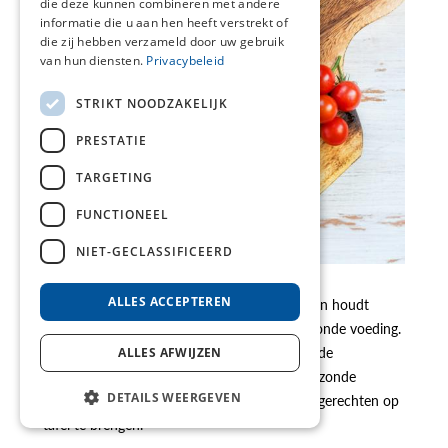
die deze kunnen combineren met andere
informatie die u aan hen heeft verstrekt of
die zij hebben verzameld door uw gebruik
van hun diensten.
Privacybeleid
STRIKT NOODZAKELIJK
PRESTATIE
TARGETING
FUNCTIONEEL
NIET-GECLASSIFICEERD
ALLES ACCEPTEREN
Elk recept is lekker en makkelijk te bereiden en houdt
rekening met de aanbevelingen voor een gezonde voeding.
De recepten zijn onderverdeeld in verschillende
ALLES AFWIJZEN
categorieën. Ze helpen je op weg naar een gezonde
DETAILS WEERGEVEN
levensstijl en geven je inspiratie om gezonde gerechten op
tafel te brengen.