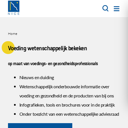
Overslaan
en
naar
de
inhoud
Home
gaan
Kruimelpad
Voeding wetenschappelijk bekeken
op maat van voedings- en gezondheidsprofessionals
Nieuws en duiding
Wetenschappelijk onderbouwde informatie over
voeding en gezondheid en de producten van bij ons
Infografieken, tools en brochures voor in de praktijk
Onder toezicht van een wetenschappelijke adviesraad